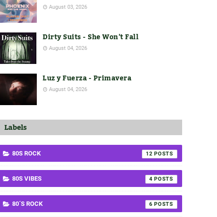
August 03, 2026
Dirty Suits - She Won't Fall
August 04, 2026
Luz y Fuerza - Primavera
August 04, 2026
Labels
80S ROCK
12
80S VIBES
4
80´S ROCK
6