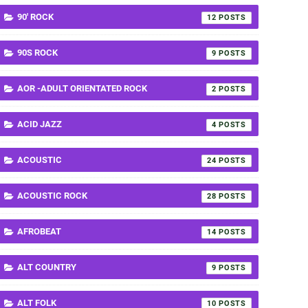
90' ROCK
12
90S ROCK
9
AOR -ADULT ORIENTATED ROCK
2
ACID JAZZ
4
ACOUSTIC
24
ACOUSTIC ROCK
28
AFROBEAT
14
ALT COUNTRY
9
ALT FOLK
10