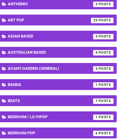
ANTHEMIC
3
ART POP
23
ASIAN BASED
3
AUSTRALIAN BASED
4
AVANT-GARDEN (GENERAL)
5
BANDA
1
BEATS
7
BEDROOM / LO-FIPOP
1
BEDROOM POP
6