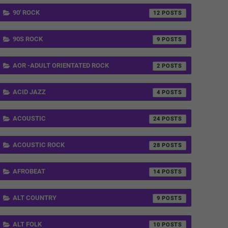
90' ROCK
12
90S ROCK
9
AOR -ADULT ORIENTATED ROCK
2
ACID JAZZ
4
ACOUSTIC
24
ACOUSTIC ROCK
28
AFROBEAT
14
ALT COUNTRY
9
ALT FOLK
10