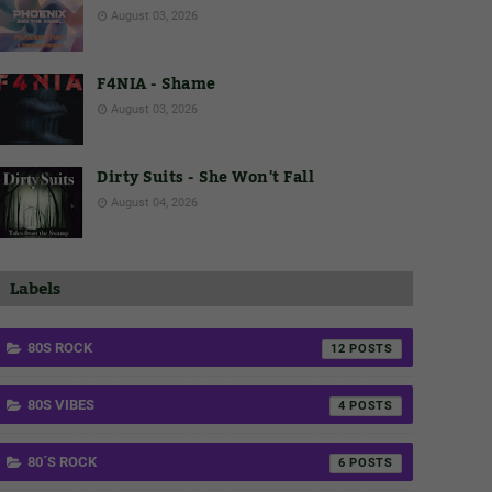
August 03, 2026
F4NIA - Shame
August 03, 2026
Dirty Suits - She Won't Fall
August 04, 2026
Labels
80S ROCK
12
80S VIBES
4
80´S ROCK
6