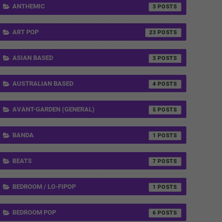
ANTHEMIC
3
ART POP
23
ASIAN BASED
3
AUSTRALIAN BASED
4
AVANT-GARDEN (GENERAL)
5
BANDA
1
BEATS
7
BEDROOM / LO-FIPOP
1
BEDROOM POP
6