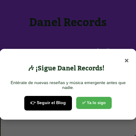
Danel Records
Inicio
Sobre Nosotros
Contacto
×
POTIFY
🎶 ¡Sigue Danel Records!
Entérate de nuevas reseñas y música emergente antes que
Show all
nadie.
👉 Seguir el Blog
✅ Ya lo sigo