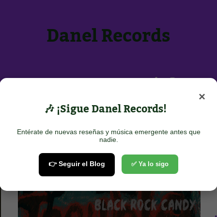
Danel Records
Inicio
Sobre Nosotros
Contacto
×
POTIFY
🎶 ¡Sigue Danel Records!
Entérate de nuevas reseñas y música emergente antes que
Show all
nadie.
👉 Seguir el Blog
✅ Ya lo sigo