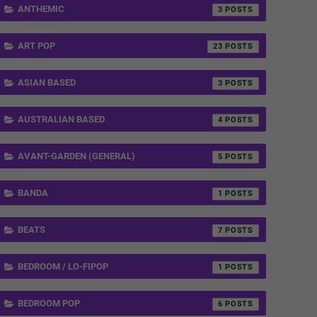
ANTHEMIC
3
ART POP
23
ASIAN BASED
3
AUSTRALIAN BASED
4
AVANT-GARDEN (GENERAL)
5
BANDA
1
BEATS
7
BEDROOM / LO-FIPOP
1
BEDROOM POP
6