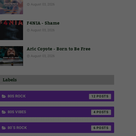
August 03, 2026
F4NIA - Shame
August 03, 2026
Aric Coyote - Born to Be Free
August 03, 2026
Labels
80S ROCK
12
80S VIBES
4
80´S ROCK
6