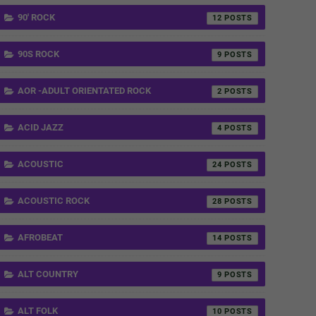
90' ROCK
12
90S ROCK
9
AOR -ADULT ORIENTATED ROCK
2
ACID JAZZ
4
ACOUSTIC
24
ACOUSTIC ROCK
28
AFROBEAT
14
ALT COUNTRY
9
ALT FOLK
10