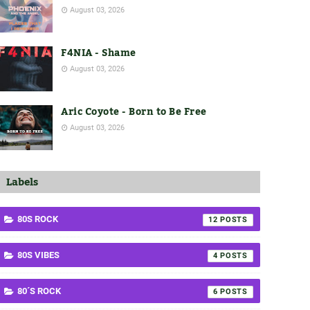
August 03, 2026
F4NIA - Shame
August 03, 2026
Aric Coyote - Born to Be Free
August 03, 2026
Labels
80S ROCK
12
80S VIBES
4
80´S ROCK
6