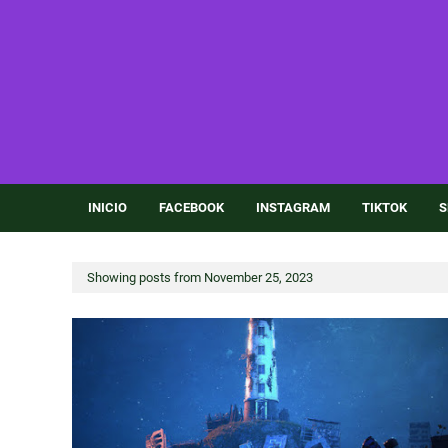
INICIO
FACEBOOK
INSTAGRAM
TIKTOK
S
Showing posts from November 25, 2023