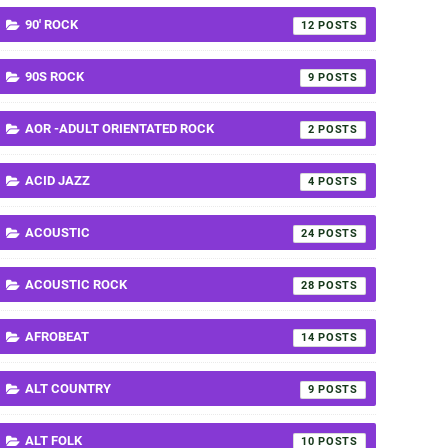
90' ROCK
12
90S ROCK
9
AOR -ADULT ORIENTATED ROCK
2
ACID JAZZ
4
ACOUSTIC
24
ACOUSTIC ROCK
28
AFROBEAT
14
ALT COUNTRY
9
ALT FOLK
10