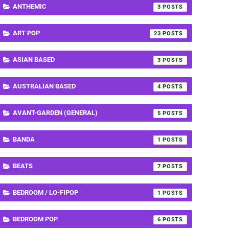
ANTHEMIC
3
ART POP
23
ASIAN BASED
3
AUSTRALIAN BASED
4
AVANT-GARDEN (GENERAL)
5
BANDA
1
BEATS
7
BEDROOM / LO-FIPOP
1
BEDROOM POP
6