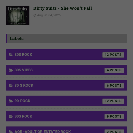
Dirty Suits - She Won't Fall
August 04, 2026
Labels
80S ROCK
12
80S VIBES
4
80´S ROCK
6
90' ROCK
12
90S ROCK
9
AOR -ADULT ORIENTATED ROCK
2