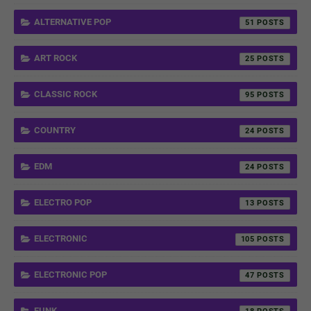
ALTERNATIVE POP
51
ART ROCK
25
CLASSIC ROCK
95
COUNTRY
24
EDM
24
ELECTRO POP
13
ELECTRONIC
105
ELECTRONIC POP
47
FUNK