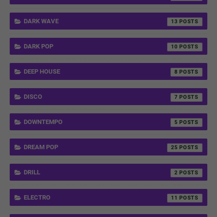
DARK WAVE
13
DARK POP
10
DEEP HOUSE
8
DISCO
7
DOWNTEMPO
5
DREAM POP
25
DRILL
2
ELECTRO
11