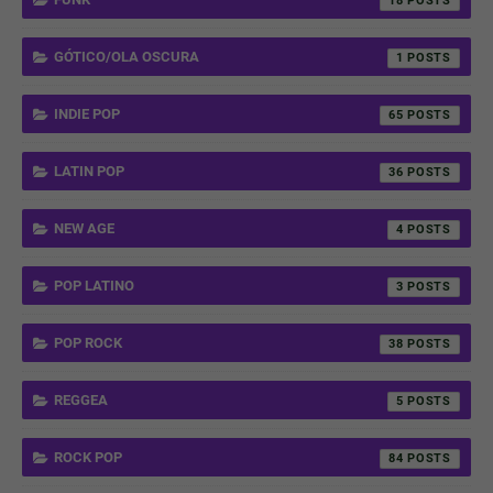
18
GÓTICO/OLA OSCURA
1
INDIE POP
65
LATIN POP
36
NEW AGE
4
POP LATINO
3
POP ROCK
38
REGGEA
5
ROCK POP
84