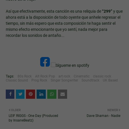
Así que efectivamente, esta canción es una reliquia de
“299”
y que
ahora está a la disposición de todo oyente que anhele regresar el
tiempo, sin más espero que esta composición te haga sentir el
mismo efecto emocionante que yo sentí, nada mejor para
recordar los sonidos de antaño...
Tags:
80s Rock
Alt Rock Pop
art rock
Cinematic
classic rock
Classic Sound
Prog Rock
Singer Songwriter
Soundtrack
UK Based
OLDER
NEWER
LEIF RIGGS - One Day (Produced
Dave Shaman - Nadie
by InsaneBeatz)