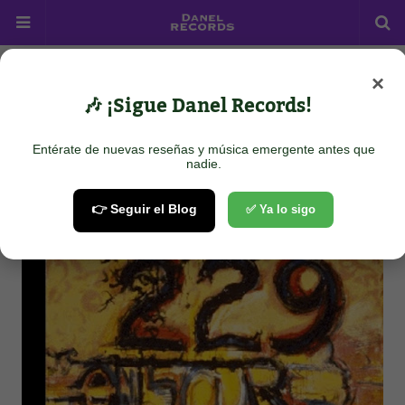
×
Home
UK Based
ALAN DWECK - American B
🎶 ¡Sigue Danel Records!
ALAN DWECK - American B
Entérate de nuevas reseñas y música emergente antes que
January 29, 2024
nadie.
👉 Seguir el Blog
✅ Ya lo sigo