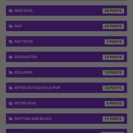
R&B/SOUL
42
RAP
45
RAP ROCK
7
REGGAETON
13
RELAXING
13
RETRO GUITAR ROCK POP
12
RETRO SOUL
6
RHYTHM AND BLUES
11