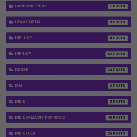
HARDCORE PUNK
1
HEAVY METAL
9
HIP- HOP
8
HIP-HOP
52
HOUSE
23
IDM
2
INDIE
5
INDIE (MELODIC POP ROCK)
40
INDIE FOLK
26