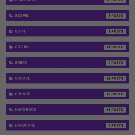
10
GOSPEL
3
GOTH
1
GOTHIC
11
GRIME
2
GROOVE
12
GRUNGE
12
HARD ROCK
51
HARDCORE
4