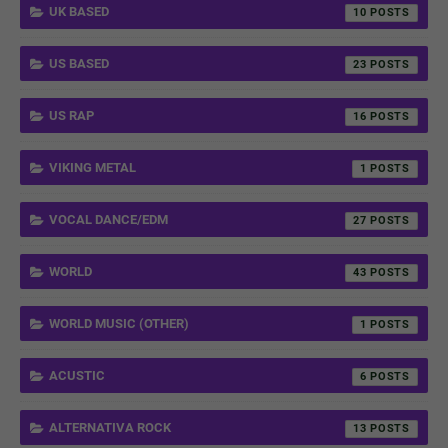
UK BASED
10
US BASED
23
US RAP
16
VIKING METAL
1
VOCAL DANCE/EDM
27
WORLD
43
WORLD MUSIC (OTHER)
1
ACUSTIC
6
ALTERNATIVA ROCK
13