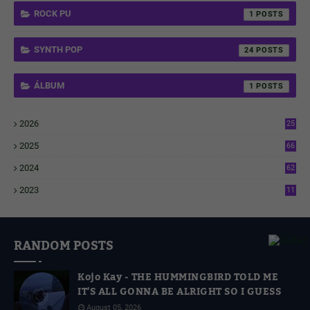
ROCK PU
1
SYNTH POP
24
ÁLBUM
1
2026
25
2
2025
66
6
2024
62
3
2023
11
4
RANDOM POSTS
Kojo Kay - THE HUMMINGBIRD TOLD ME
IT'S ALL GONNA BE ALRIGHT SO I GUESS
August 05, 2026