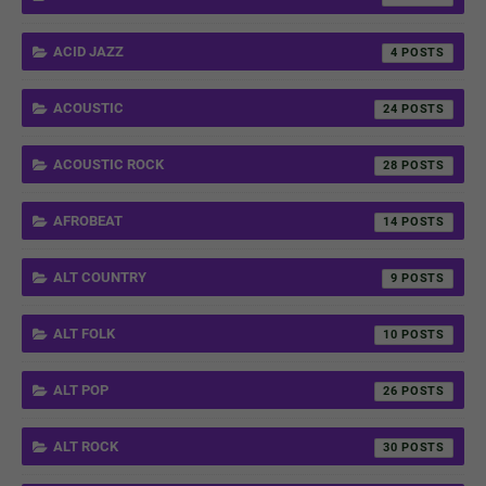
ACID JAZZ
4
ACOUSTIC
24
ACOUSTIC ROCK
28
AFROBEAT
14
ALT COUNTRY
9
ALT FOLK
10
ALT POP
26
ALT ROCK
30