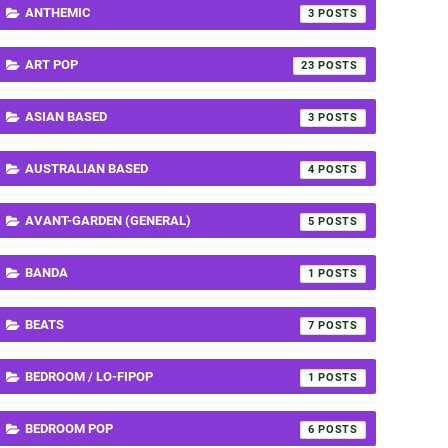
ANTHEMIC
3
ART POP
23
ASIAN BASED
3
AUSTRALIAN BASED
4
AVANT-GARDEN (GENERAL)
5
BANDA
1
BEATS
7
BEDROOM / LO-FIPOP
1
BEDROOM POP
6