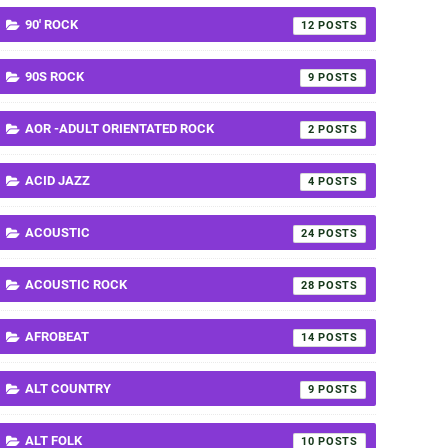
90' ROCK
12
90S ROCK
9
AOR -ADULT ORIENTATED ROCK
2
ACID JAZZ
4
ACOUSTIC
24
ACOUSTIC ROCK
28
AFROBEAT
14
ALT COUNTRY
9
ALT FOLK
10