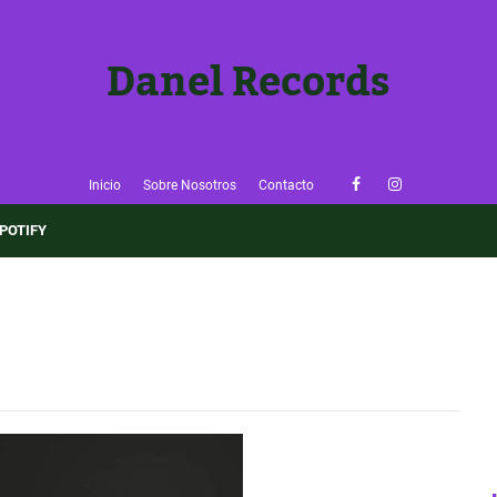
Danel Records
Inicio
Sobre Nosotros
Contacto
×
POTIFY
🎶 ¡Sigue Danel Records!
Entérate de nuevas reseñas y música emergente antes que
nadie.
👉 Seguir el Blog
✅ Ya lo sigo