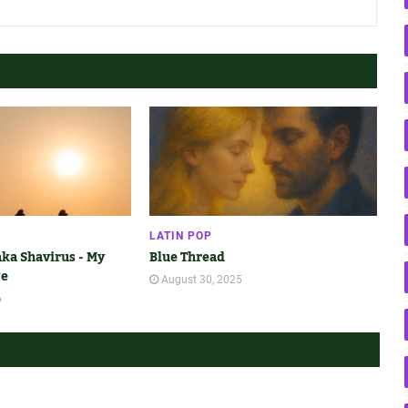
LATIN POP
ka Shavirus - My
Blue Thread
ge
August 30, 2025
6