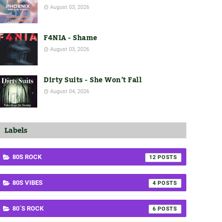
August 03, 2026
F4NIA - Shame
August 03, 2026
Dirty Suits - She Won't Fall
August 04, 2026
Labels
80S ROCK
12
80S VIBES
4
80´S ROCK
6