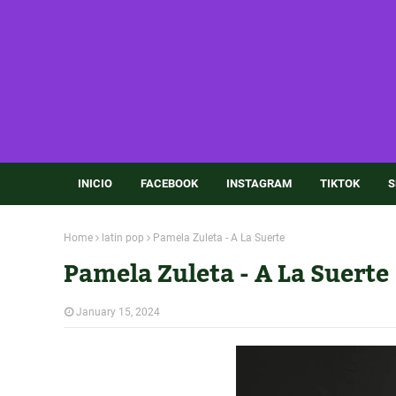
INICIO
FACEBOOK
INSTAGRAM
TIKTOK
S
Home
latin pop
Pamela Zuleta - A La Suerte
Pamela Zuleta - A La Suerte
January 15, 2024