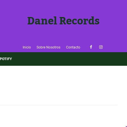
Danel Records
Inicio
Sobre Nosotros
Contacto
×
POTIFY
🎶 ¡Sigue Danel Records!
Entérate de nuevas reseñas y música emergente antes que
nadie.
👉 Seguir el Blog
✅ Ya lo sigo