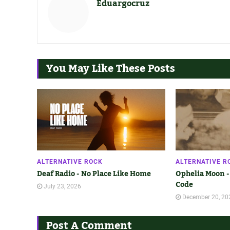
Eduargocruz
You May Like These Posts
ALTERNATIVE ROCK
ALTERNATIVE R
Deaf Radio - No Place Like Home
Ophelia Moon -
Code
July 23, 2026
December 20, 20
Post A Comment