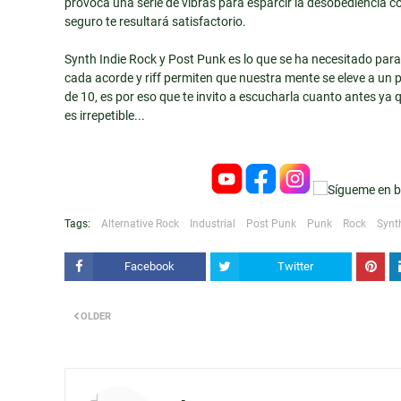
provoca una serie de vibras para esparcir la desobediencia co
seguro te resultará satisfactorio.
Synth Indie Rock y Post Punk es lo que se ha necesitado para
cada acorde y riff permiten que nuestra mente se eleve a un 
de 10, es por eso que te invito a escucharla cuanto antes ya 
es irrepetible...
Tags:
Alternative Rock
Industrial
Post Punk
Punk
Rock
Synt
Facebook
Twitter
OLDER