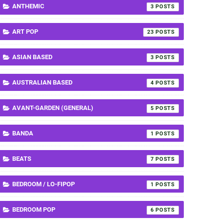
ANTHEMIC
3
ART POP
23
ASIAN BASED
3
AUSTRALIAN BASED
4
AVANT-GARDEN (GENERAL)
5
BANDA
1
BEATS
7
BEDROOM / LO-FIPOP
1
BEDROOM POP
6