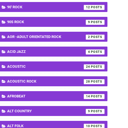
90' ROCK
12
90S ROCK
9
AOR -ADULT ORIENTATED ROCK
2
ACID JAZZ
4
ACOUSTIC
24
ACOUSTIC ROCK
28
AFROBEAT
14
ALT COUNTRY
9
ALT FOLK
10