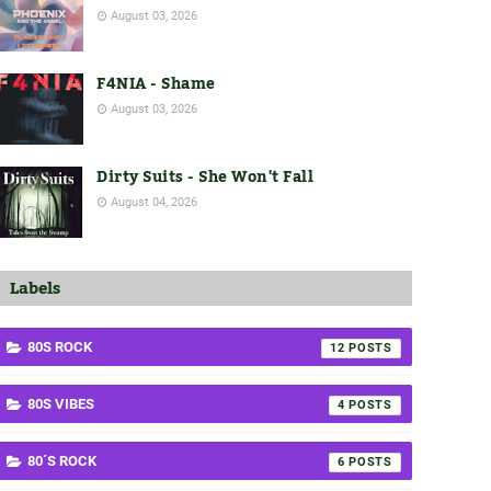
August 03, 2026
F4NIA - Shame
August 03, 2026
Dirty Suits - She Won't Fall
August 04, 2026
Labels
80S ROCK
12
80S VIBES
4
80´S ROCK
6