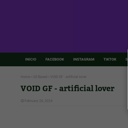
INICIO
FACEBOOK
INSTAGRAM
TIKTOK
S
Home
US Based
VOID GF - artificial lover
VOID GF - artificial lover
February 26, 2024