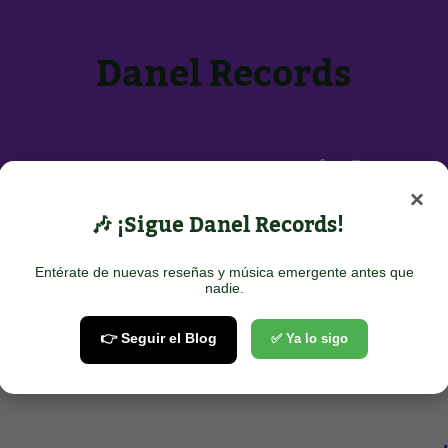
Danel Records
Inicio
Sobre Nosotros
Contacto
×
POTIFY
🎶 ¡Sigue Danel Records!
Entérate de nuevas reseñas y música emergente antes que
nadie.
👉 Seguir el Blog
✅ Ya lo sigo