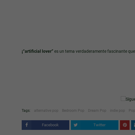
¡“artificial lover”
es un tema verdaderamente fascinante que t
Tags:
alternative pop
Bedroom Pop
Dream Pop
indie pop
Po
Facebook
Twitter