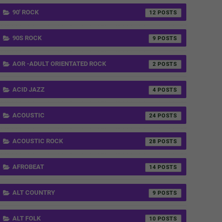
90' ROCK
12
90S ROCK
9
AOR -ADULT ORIENTATED ROCK
2
ACID JAZZ
4
ACOUSTIC
24
ACOUSTIC ROCK
28
AFROBEAT
14
ALT COUNTRY
9
ALT FOLK
10