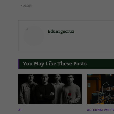
OLDER
Eduargocruz
You May Like These Posts
AI
ALTERNATIVE P