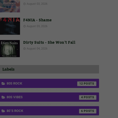
August 03, 2026
F4NIA - Shame
August 03, 2026
Dirty Suits - She Won't Fall
August 04, 2026
Labels
80S ROCK
12
80S VIBES
4
80´S ROCK
6