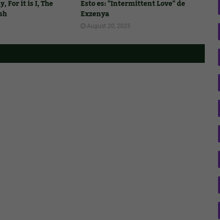
 For it is I, The
Esto es: "Intermittent Love" de
sh
Exzenya
August 20, 2025