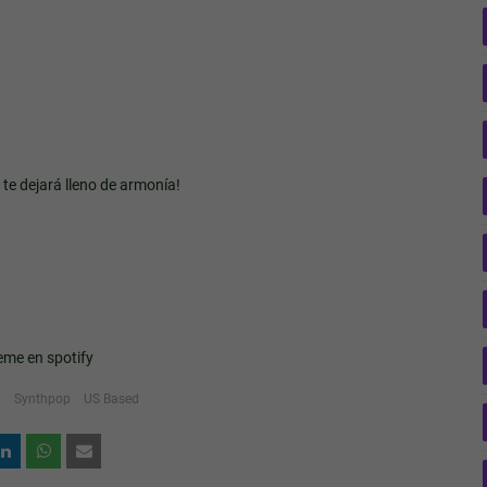
e dejará lleno de armonía!
p
Synthpop
US Based