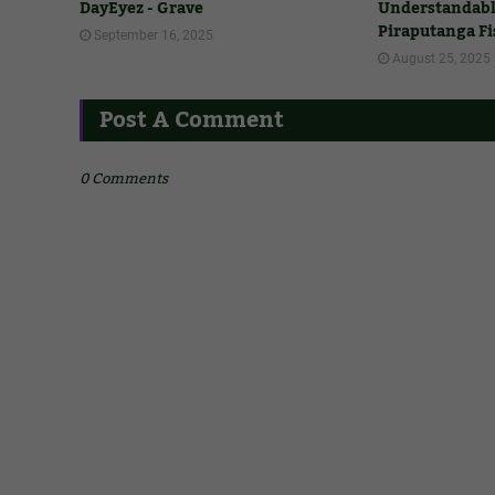
DayEyez - Grave
Understandably,
Piraputanga Fi
September 16, 2025
August 25, 2025
Post A Comment
0 Comments