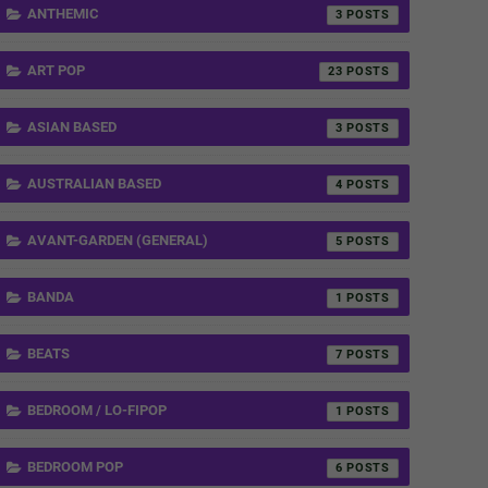
ANTHEMIC
3
ART POP
23
ASIAN BASED
3
AUSTRALIAN BASED
4
AVANT-GARDEN (GENERAL)
5
BANDA
1
BEATS
7
BEDROOM / LO-FIPOP
1
BEDROOM POP
6