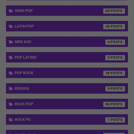
INDIE POP
65
LATIN POP
36
NEW AGE
4
POP LATINO
3
POP ROCK
38
REGGEA
5
ROCK POP
84
ROCK PU
1