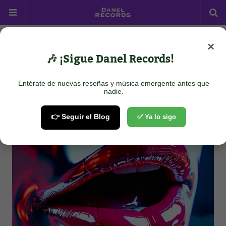
×
Home
Rock Alternativo
Bola Curva - Dulce Tentación
🎶 ¡Sigue Danel Records!
Bola Curva - Dulce Tentación
Entérate de nuevas reseñas y música emergente antes que
April 15, 2024
nadie.
👉 Seguir el Blog
✅ Ya lo sigo