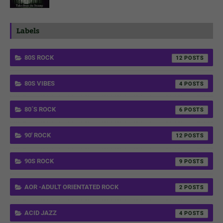
Labels
80S ROCK
12
80S VIBES
4
80´S ROCK
6
90' ROCK
12
90S ROCK
9
AOR -ADULT ORIENTATED ROCK
2
ACID JAZZ
4