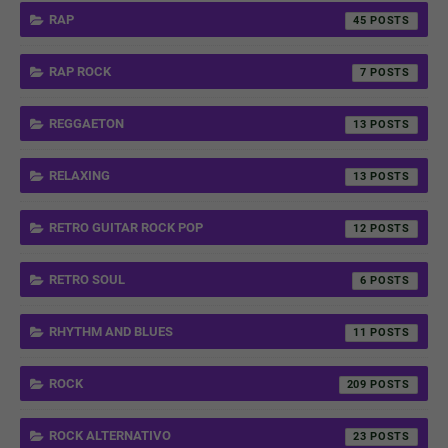
RAP
45
RAP ROCK
7
REGGAETON
13
RELAXING
13
RETRO GUITAR ROCK POP
12
RETRO SOUL
6
RHYTHM AND BLUES
11
ROCK
209
ROCK ALTERNATIVO
23