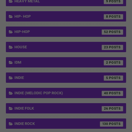
HEAVY METAL
9
HIP- HOP
8
HIP-HOP
52
HOUSE
23
IDM
2
INDIE
5
INDIE (MELODIC POP ROCK)
40
INDIE FOLK
26
INDIE ROCK
130