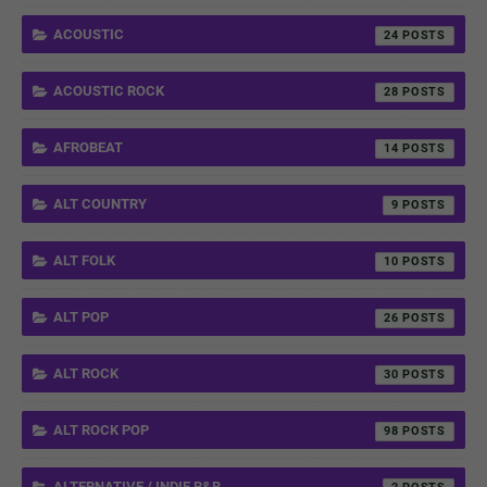
ACOUSTIC
24
ACOUSTIC ROCK
28
AFROBEAT
14
ALT COUNTRY
9
ALT FOLK
10
ALT POP
26
ALT ROCK
30
ALT ROCK POP
98
ALTERNATIVE / INDIE R&B