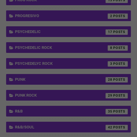
13
PROGRESIVO
2
PSYCHEDELIC
17
PSYCHEDELIC ROCK
8
PSYCHEDELYC ROCK
3
PUNK
28
PUNK ROCK
29
R&B
35
R&B/SOUL
42