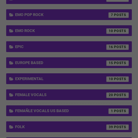
EMO POP ROCK
7
EMO ROCK
10
EPIC
16
EUROPE BASED
15
EXPERIMENTAL
10
FEMALE VOCALS
20
FEMAÑLE VOCALS US BASED
1
FOLK
39