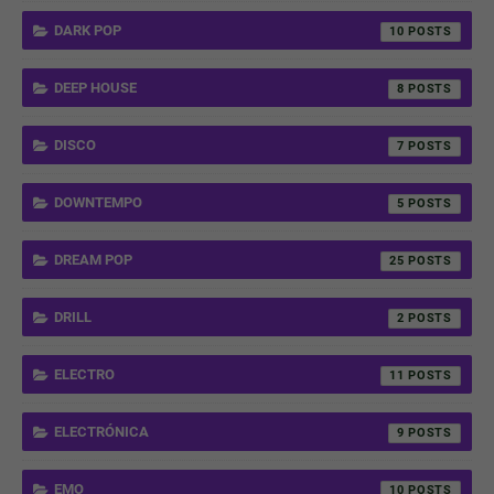
DARK POP
10
DEEP HOUSE
8
DISCO
7
DOWNTEMPO
5
DREAM POP
25
DRILL
2
ELECTRO
11
ELECTRÓNICA
9
EMO
10