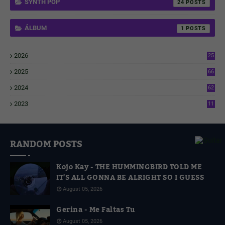
SYNTH POP
24
ÁLBUM
1
2026
25
1
2025
66
6
2024
62
3
2023
11
4
RANDOM POSTS
Kojo Kay - THE HUMMINGBIRD TOLD ME
IT'S ALL GONNA BE ALRIGHT SO I GUESS
August 05, 2026
Gerina - Me Faltas Tu
August 05, 2026