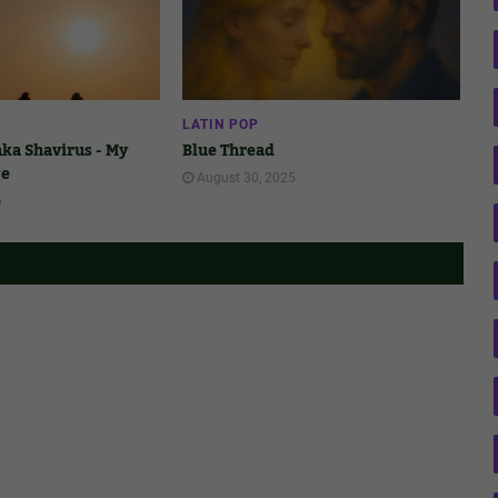
LATIN POP
ka Shavirus - My
Blue Thread
ge
August 30, 2025
6