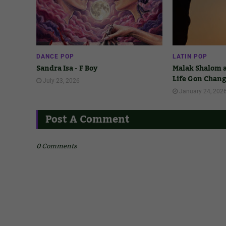
DANCE POP
LATIN POP
Sandra Isa - F Boy
Malak Shalom a
Life Gon Chan
July 23, 2026
January 24, 202
Post A Comment
0 Comments