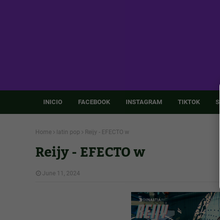
INICIO
FACEBOOK
INSTAGRAM
TIKTOK
S
Home
latin pop
Reijy - EFECTO w
Reijy - EFECTO w
June 11, 2024