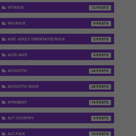
90' ROCK
12
90S ROCK
9
AOR -ADULT ORIENTATED ROCK
2
ACID JAZZ
4
ACOUSTIC
24
ACOUSTIC ROCK
28
AFROBEAT
14
ALT COUNTRY
9
ALT FOLK
10