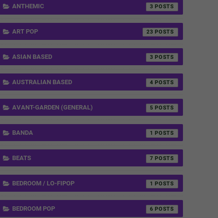
ANTHEMIC
3
ART POP
23
ASIAN BASED
3
AUSTRALIAN BASED
4
AVANT-GARDEN (GENERAL)
5
BANDA
1
BEATS
7
BEDROOM / LO-FIPOP
1
BEDROOM POP
6