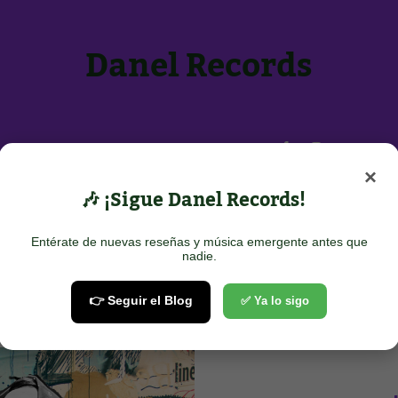
Danel Records
Inicio
Sobre Nosotros
Contacto
×
POTIFY
🎶 ¡Sigue Danel Records!
Entérate de nuevas reseñas y música emergente antes que
nadie.
👉 Seguir el Blog
✅ Ya lo sigo