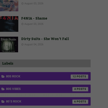
August 03, 2026
F4NIA - Shame
August 03, 2026
Dirty Suits - She Won't Fall
August 04, 2026
Labels
80S ROCK
12
80S VIBES
4
80´S ROCK
6