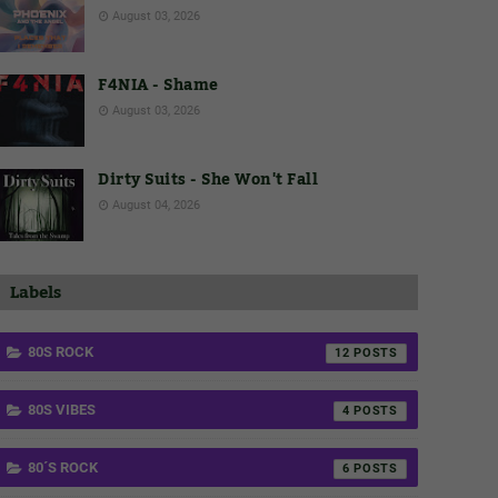
August 03, 2026
F4NIA - Shame
August 03, 2026
Dirty Suits - She Won't Fall
August 04, 2026
Labels
80S ROCK
12
80S VIBES
4
80´S ROCK
6