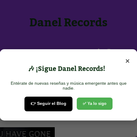
Danel Records
Inicio
Sobre Nosotros
Contacto
×
POTIFY
🎶 ¡Sigue Danel Records!
Entérate de nuevas reseñas y música emergente antes que
nadie.
YOU HAVE GONE
👉 Seguir el Blog
✅ Ya lo sigo