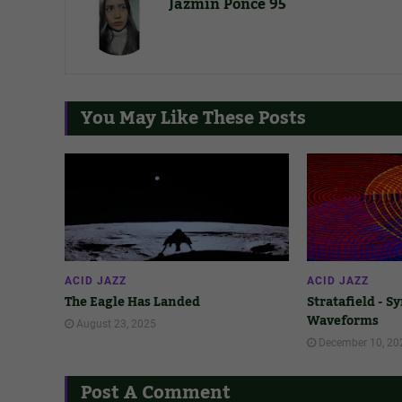
Jazmín Ponce 95
You May Like These Posts
ACID JAZZ
ACID JAZZ
The Eagle Has Landed
Stratafield - S
Waveforms
August 23, 2025
December 10, 20
Post A Comment