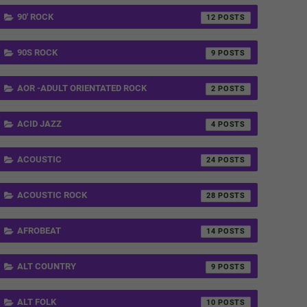
90' ROCK
12
90S ROCK
9
AOR -ADULT ORIENTATED ROCK
2
ACID JAZZ
4
ACOUSTIC
24
ACOUSTIC ROCK
28
AFROBEAT
14
ALT COUNTRY
9
ALT FOLK
10