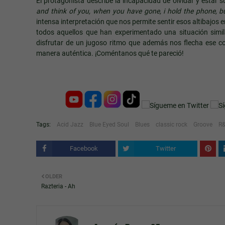
El protagonista describe la incapacidad de olvidar y estar
and think of you, when you have gone, i hold the phone, bu
intensa interpretación que nos permite sentir esos altibajo
todos aquellos que han experimentado una situación simi
disfrutar de un jugoso ritmo que además nos flecha ese c
manera auténtica. ¡Coméntanos qué te pareció!
Tags:
Acid Jazz
Blue Eyed Soul
Blues
classic rock
Groove
R
Facebook
Twitter
OLDER
Razteria - Ah