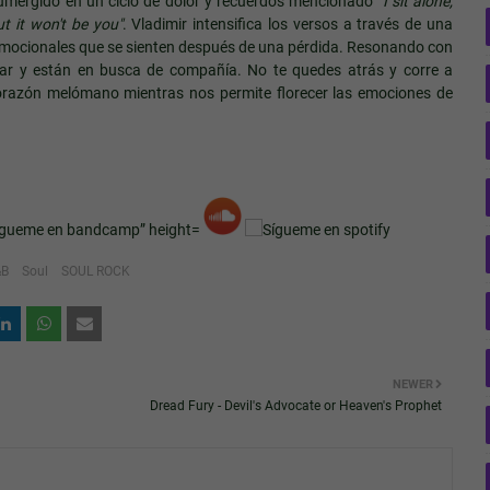
 sumergido en un ciclo de dolor y recuerdos mencionado
"
I sit alone,
t it won't be you"
. Vladimir intensifica los versos a través de una
s emocionales que se sienten después de una pérdida. Resonando con
lar y están en busca de compañía. No te quedes atrás y corre a
orazón melómano mientras nos permite florecer las emociones de
&B
Soul
SOUL ROCK
NEWER
Dread Fury - Devil's Advocate or Heaven's Prophet