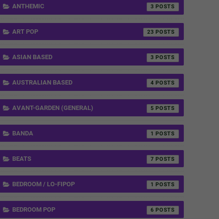
ANTHEMIC
3
ART POP
23
ASIAN BASED
3
AUSTRALIAN BASED
4
AVANT-GARDEN (GENERAL)
5
BANDA
1
BEATS
7
BEDROOM / LO-FIPOP
1
BEDROOM POP
6