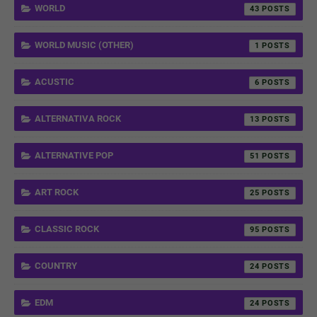
WORLD
43
WORLD MUSIC (OTHER)
1
ACUSTIC
6
ALTERNATIVA ROCK
13
ALTERNATIVE POP
51
ART ROCK
25
CLASSIC ROCK
95
COUNTRY
24
EDM
24