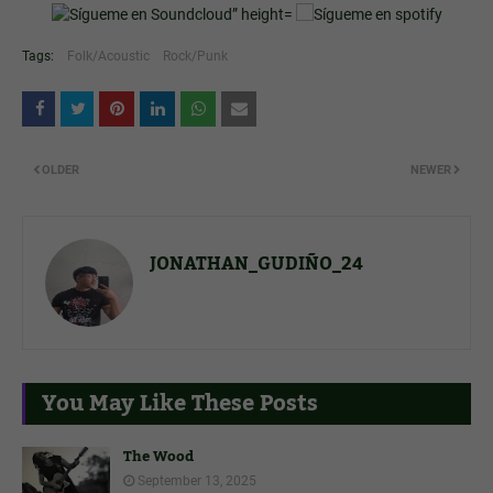
Tags:
Folk/Acoustic
Rock/Punk
OLDER
NEWER
JONATHAN_GUDIÑO_24
You May Like These Posts
The Wood
September 13, 2025