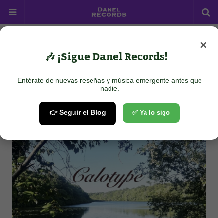
×
Home
Rock/Punk
Calotype - Summer Fade
🎶 ¡Sigue Danel Records!
Calotype - Summer Fade
Entérate de nuevas reseñas y música emergente antes que
November 13, 2024
nadie.
👉 Seguir el Blog
✅ Ya lo sigo