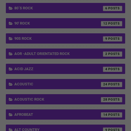
80´S ROCK
6
90' ROCK
12
90S ROCK
9
AOR -ADULT ORIENTATED ROCK
2
ACID JAZZ
4
ACOUSTIC
24
ACOUSTIC ROCK
28
AFROBEAT
14
ALT COUNTRY
9