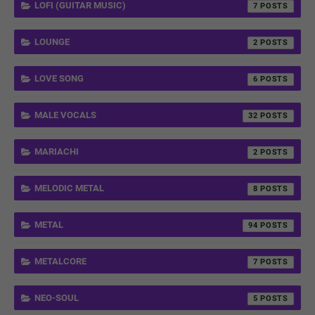
LOFI (GUITAR MUSIC)
7
LOUNGE
2
LOVE SONG
6
MALE VOCALS
32
MARIACHI
2
MELODIC METAL
8
METAL
94
METALCORE
7
NEO-SOUL
5