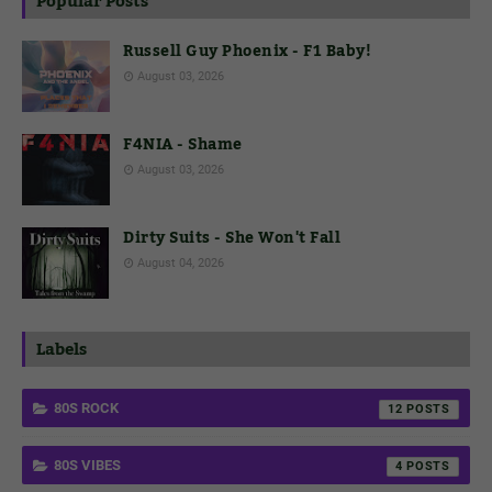
Popular Posts
Russell Guy Phoenix - F1 Baby!
August 03, 2026
F4NIA - Shame
August 03, 2026
Dirty Suits - She Won't Fall
August 04, 2026
Labels
80S ROCK
12
80S VIBES
4