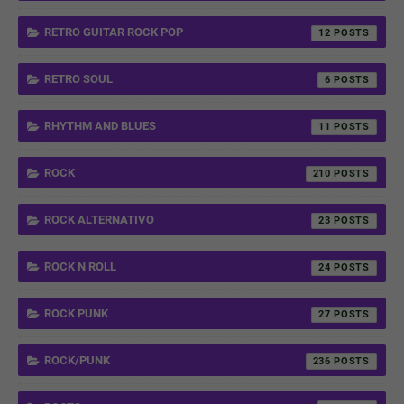
RETRO GUITAR ROCK POP
12
RETRO SOUL
6
RHYTHM AND BLUES
11
ROCK
210
ROCK ALTERNATIVO
23
ROCK N ROLL
24
ROCK PUNK
27
ROCK/PUNK
236