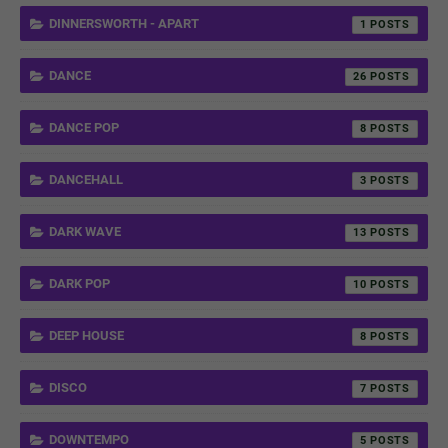
DINNERSWORTH - APART
1
DANCE
26
DANCE POP
8
DANCEHALL
3
DARK WAVE
13
DARK POP
10
DEEP HOUSE
8
DISCO
7
DOWNTEMPO
5