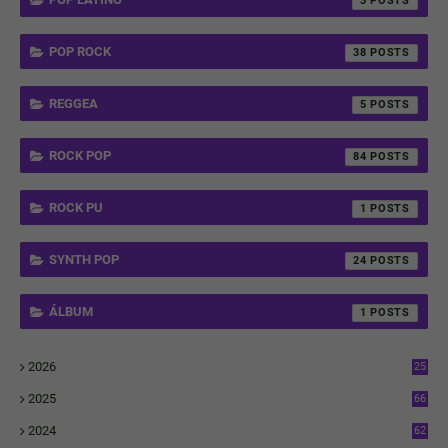
3
POP ROCK
38
REGGEA
5
ROCK POP
84
ROCK PU
1
SYNTH POP
24
ÁLBUM
1
2026
25
2
2025
66
6
2024
62
3