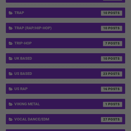
TRAP
10
TRAP (RAP/HIP-HOP)
10
TRIP-HOP
7
UK BASED
10
US BASED
23
US RAP
16
VIKING METAL
1
VOCAL DANCE/EDM
27