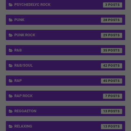
PSYCHEDELYC ROCK
3
PUNK
28
PUNK ROCK
29
R&B
35
R&B/SOUL
42
RAP
45
RAP ROCK
7
REGGAETON
13
RELAXING
13