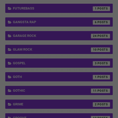
FUTUREBASS
1
GANGSTA RAP
6
GARAGE ROCK
24
GLAM ROCK
10
GOSPEL
3
GOTH
1
GOTHIC
11
GRIME
2
GROOVE