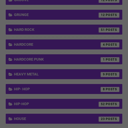
12
GRUNGE
12
HARD ROCK
51
HARDCORE
4
HARDCORE PUNK
1
HEAVY METAL
9
HIP- HOP
8
HIP-HOP
52
HOUSE
23