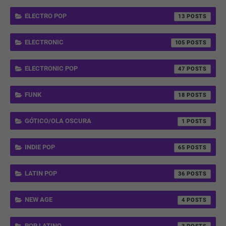
ELECTRO POP
13
ELECTRONIC
105
ELECTRONIC POP
47
FUNK
18
GÓTICO/OLA OSCURA
1
INDIE POP
65
LATIN POP
36
NEW AGE
4
POP LATINO