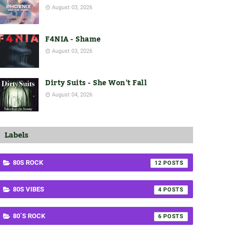
August 03, 2026
F4NIA - Shame
August 03, 2026
Dirty Suits - She Won't Fall
August 04, 2026
Labels
80S ROCK
12
80S VIBES
4
80´S ROCK
6