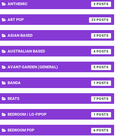
ANTHEMIC
3
ART POP
23
ASIAN BASED
3
AUSTRALIAN BASED
4
AVANT-GARDEN (GENERAL)
5
BANDA
1
BEATS
7
BEDROOM / LO-FIPOP
1
BEDROOM POP
6