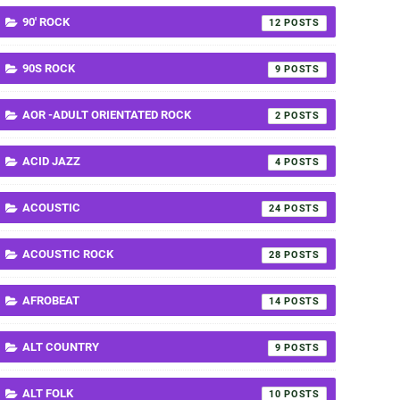
90' ROCK
12
90S ROCK
9
AOR -ADULT ORIENTATED ROCK
2
ACID JAZZ
4
ACOUSTIC
24
ACOUSTIC ROCK
28
AFROBEAT
14
ALT COUNTRY
9
ALT FOLK
10