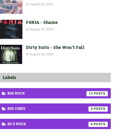
August 03, 2026
F4NIA - Shame
August 03, 2026
Dirty Suits - She Won't Fall
August 04, 2026
Labels
80S ROCK
12
80S VIBES
4
80´S ROCK
6