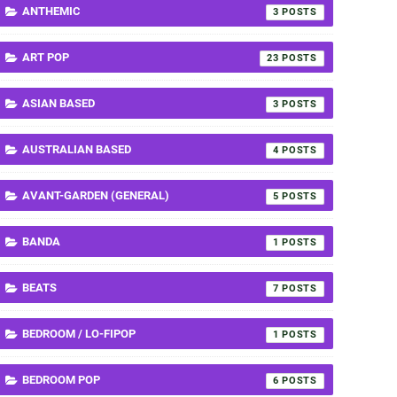
ANTHEMIC
3
ART POP
23
ASIAN BASED
3
AUSTRALIAN BASED
4
AVANT-GARDEN (GENERAL)
5
BANDA
1
BEATS
7
BEDROOM / LO-FIPOP
1
BEDROOM POP
6