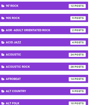
90' ROCK
12
90S ROCK
9
AOR -ADULT ORIENTATED ROCK
2
ACID JAZZ
4
ACOUSTIC
24
ACOUSTIC ROCK
28
AFROBEAT
14
ALT COUNTRY
9
ALT FOLK
10