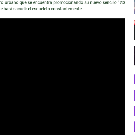
ero urbano que se encuentra promocionando su nuevo sencillo “
TU
te hará sacudir el esqueleto constantemente.