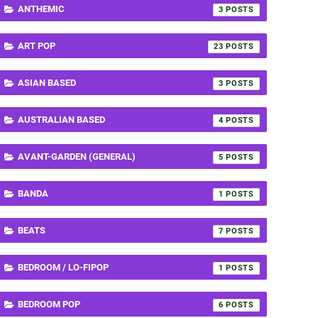
ANTHEMIC
3
ART POP
23
ASIAN BASED
3
AUSTRALIAN BASED
4
AVANT-GARDEN (GENERAL)
5
BANDA
1
BEATS
7
BEDROOM / LO-FIPOP
1
BEDROOM POP
6