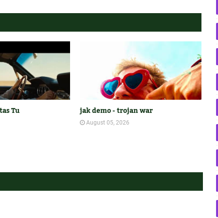
tas Tu
jak demo - trojan war
August 05, 2026