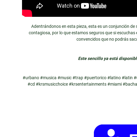
Adentrándonos en esta pieza, esta es un conjunción de 
contagiosa, por lo que estamos seguros que si escuchas 
convencidos que no podrás sacar
Este sencillo ya está disponib
#urbano #musica #music #trap #puertorico #latino #latin #
#cd #krsmusicchoice #krsentertainments #miami #bachata