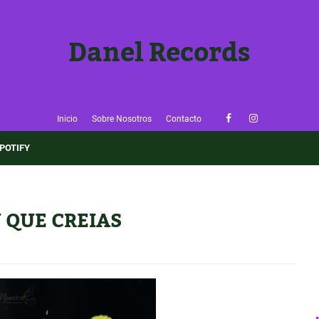
Danel Records
Inicio
Sobre Nosotros
Contacto
×
POTIFY
🎶 ¡Sigue Danel Records!
Entérate de nuevas reseñas y música emergente antes que
nadie.
U QUE CREIAS
👉 Seguir el Blog
✅ Ya lo sigo