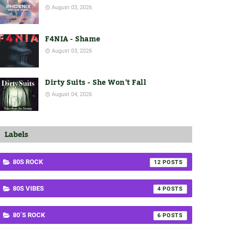
August 03, 2026
F4NIA - Shame
August 03, 2026
Dirty Suits - She Won't Fall
August 04, 2026
Labels
80S ROCK
12
80S VIBES
4
80´S ROCK
6