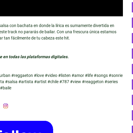
salsa con bachata en donde la lírica es sumamente divertida en
este track no pararás de bailar. Con una frescura única estamos
 tan fácilmente de tu cabeza este hit.
le en todas las plataformas digitales.
urban #reggaeton #love #video #listen #amor #life #songs #sonrie
 #salsa #artista #artist #chile #787 #view #reaggeton #series
#baile