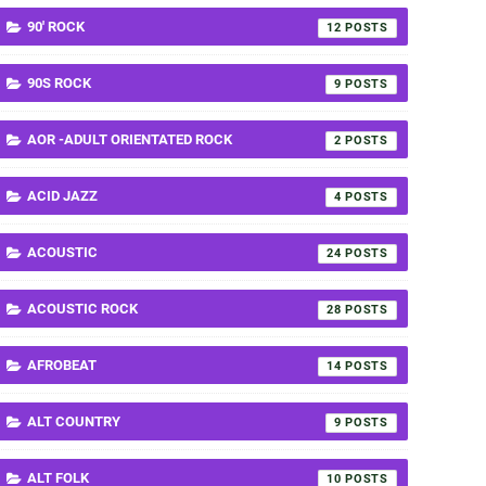
90' ROCK
12
90S ROCK
9
AOR -ADULT ORIENTATED ROCK
2
ACID JAZZ
4
ACOUSTIC
24
ACOUSTIC ROCK
28
AFROBEAT
14
ALT COUNTRY
9
ALT FOLK
10