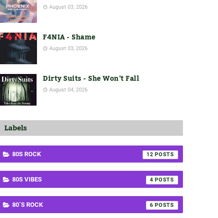
August 03, 2026
F4NIA - Shame
August 03, 2026
Dirty Suits - She Won't Fall
August 04, 2026
Labels
80S ROCK
12
80S VIBES
4
80´S ROCK
6