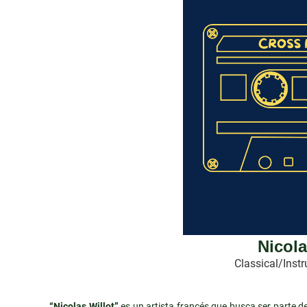
Nicola
Classical/Inst
“Nicolas Willot”
es un artista francés que busca ser parte de