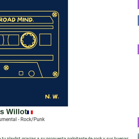
s Willot
rumental - Rock/Punk
 tu playlist gracias a su propuesta palpitante de rock y sus buenas