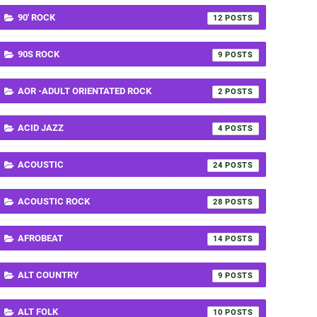
90' ROCK
12
90S ROCK
9
AOR -ADULT ORIENTATED ROCK
2
ACID JAZZ
4
ACOUSTIC
24
ACOUSTIC ROCK
28
AFROBEAT
14
ALT COUNTRY
9
ALT FOLK
10