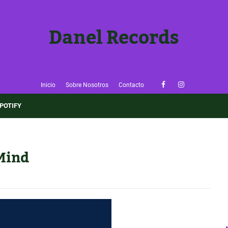
Danel Records
Inicio
Sobre Nosotros
Contacto
×
POTIFY
🎶 ¡Sigue Danel Records!
Entérate de nuevas reseñas y música emergente antes que
nadie.
 Mind
👉 Seguir el Blog
✅ Ya lo sigo