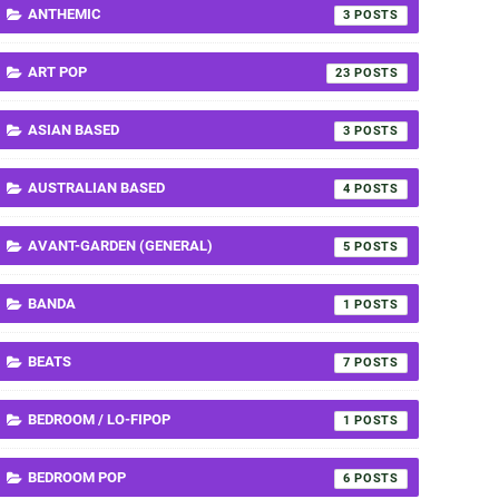
ANTHEMIC
3
ART POP
23
ASIAN BASED
3
AUSTRALIAN BASED
4
AVANT-GARDEN (GENERAL)
5
BANDA
1
BEATS
7
BEDROOM / LO-FIPOP
1
BEDROOM POP
6