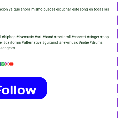
ación ya que ahora mismo puedes escuchar este song en todas las
 #hiphop #livemusic #art #band #rocknroll #concert #singer #pop
l #california #alternative #guitarist #newmusic #indie #drums
osangeles