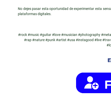
No dejes pasar esta oportunidad de experimentar esta sens
plataformas digitales.
#rock #music #guitar #love #musician #photography #metal
#rap #nature #punk #artist #usa #instagood #live #trave
#l