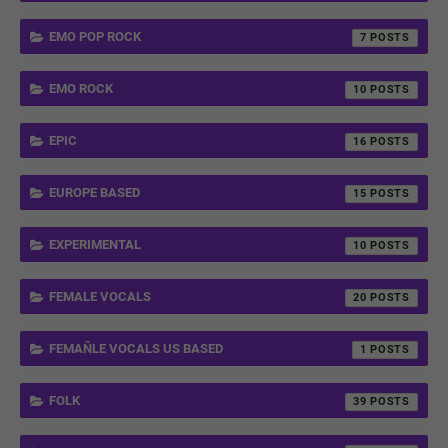
EMO POP ROCK
7
EMO ROCK
10
EPIC
16
EUROPE BASED
15
EXPERIMENTAL
10
FEMALE VOCALS
20
FEMAÑLE VOCALS US BASED
1
FOLK
39