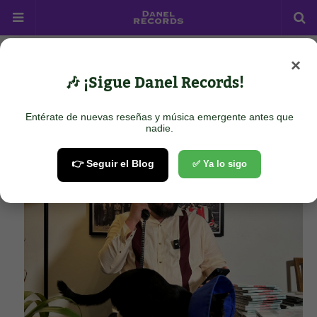
×
Home
Soft Rock
Maddox Jones - 21
🎶 ¡Sigue Danel Records!
Maddox Jones - 21
Entérate de nuevas reseñas y música emergente antes que
June 30, 2025
nadie.
👉 Seguir el Blog
✅ Ya lo sigo