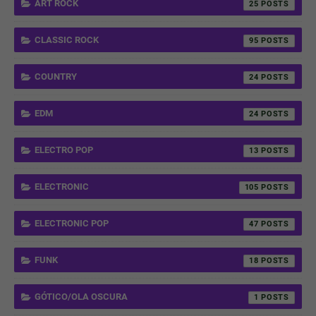
ART ROCK
25
CLASSIC ROCK
95
COUNTRY
24
EDM
24
ELECTRO POP
13
ELECTRONIC
105
ELECTRONIC POP
47
FUNK
18
GÓTICO/OLA OSCURA
1