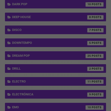
DARK POP
10
DEEP HOUSE
8
DISCO
7
DOWNTEMPO
5
DREAM POP
25
DRILL
2
ELECTRO
11
ELECTRÓNICA
9
EMO
10