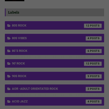
Labels
80S ROCK
12
80S VIBES
4
80´S ROCK
6
90' ROCK
12
90S ROCK
9
AOR -ADULT ORIENTATED ROCK
2
ACID JAZZ
4