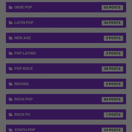
INDIE POP
65
LATIN POP
36
NEW AGE
4
POP LATINO
3
POP ROCK
38
REGGEA
5
ROCK POP
84
ROCK PU
1
SYNTH POP
24