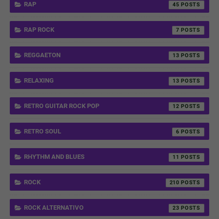
RAP
45
RAP ROCK
7
REGGAETON
13
RELAXING
13
RETRO GUITAR ROCK POP
12
RETRO SOUL
6
RHYTHM AND BLUES
11
ROCK
210
ROCK ALTERNATIVO
23