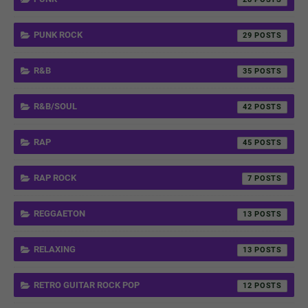
PUNK ROCK
29
R&B
35
R&B/SOUL
42
RAP
45
RAP ROCK
7
REGGAETON
13
RELAXING
13
RETRO GUITAR ROCK POP
12