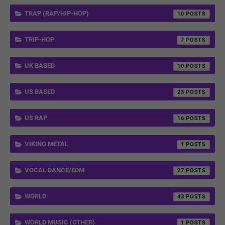
TRAP (RAP/HIP-HOP)
10
TRIP-HOP
7
UK BASED
10
US BASED
23
US RAP
16
VIKING METAL
1
VOCAL DANCE/EDM
27
WORLD
43
WORLD MUSIC (OTHER)
1