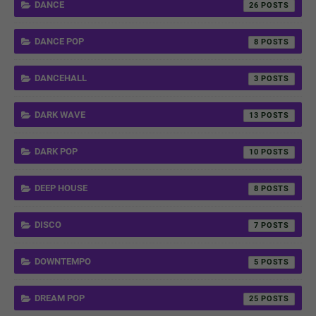
DANCE
26
DANCE POP
8
DANCEHALL
3
DARK WAVE
13
DARK POP
10
DEEP HOUSE
8
DISCO
7
DOWNTEMPO
5
DREAM POP
25