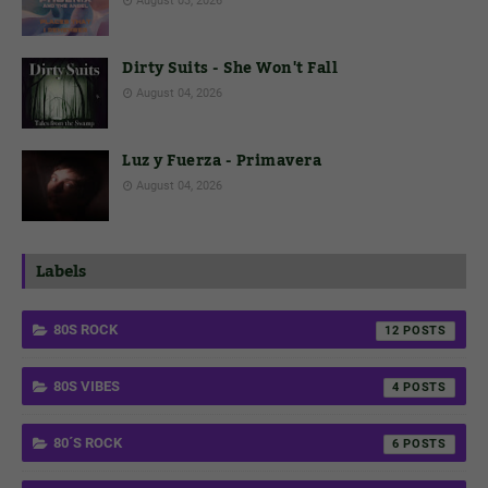
August 03, 2026
Dirty Suits - She Won't Fall
August 04, 2026
Luz y Fuerza - Primavera
August 04, 2026
Labels
80S ROCK
12
80S VIBES
4
80´S ROCK
6