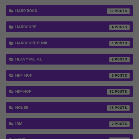
HARD ROCK
51
HARDCORE
4
HARDCORE PUNK
1
HEAVY METAL
9
HIP- HOP
8
HIP-HOP
52
HOUSE
23
IDM
2