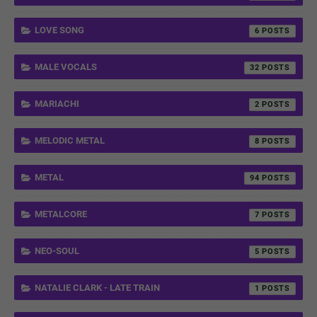
LOVE SONG
6
MALE VOCALS
32
MARIACHI
2
MELODIC METAL
8
METAL
94
METALCORE
7
NEO-SOUL
5
NATALIE CLARK - LATE TRAIN
1