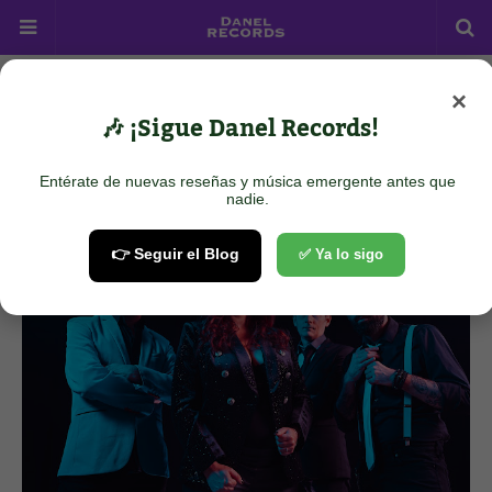
×
Home
Rock
My Perfect Alien - About You
🎶 ¡Sigue Danel Records!
My Perfect Alien - About You
Entérate de nuevas reseñas y música emergente antes que
June 11, 2025
nadie.
👉 Seguir el Blog
✅ Ya lo sigo