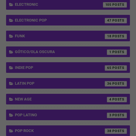
ELECTRONIC
105
ELECTRONIC POP
47
FUNK
18
GÓTICO/OLA OSCURA
1
INDIE POP
65
LATIN POP
36
NEW AGE
4
POP LATINO
3
POP ROCK
38