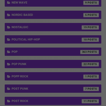
NEW WAVE
9
NORDIC BASED
5
NOSTALGIC
19
POLITICAL HIP-HOP
10
POP
363
POP PUNK
22
POPP ROCK
1
POST PUNK
7
POST ROCK
11