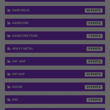
HARD ROCK
50
HARDCORE
4
HARDCORE PUNK
1
HEAVY METAL
9
HIP- HOP
8
HIP-HOP
52
HOUSE
23
IDM
2