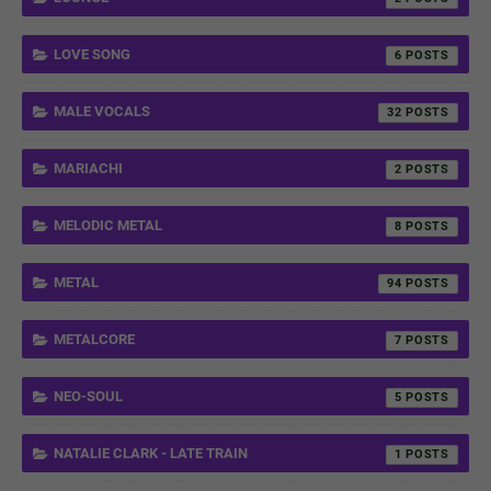
LOVE SONG
6
MALE VOCALS
32
MARIACHI
2
MELODIC METAL
8
METAL
94
METALCORE
7
NEO-SOUL
5
NATALIE CLARK - LATE TRAIN
1