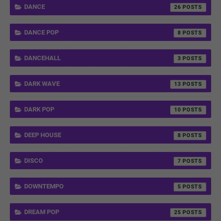
DANCE
26
DANCE POP
8
DANCEHALL
3
DARK WAVE
13
DARK POP
10
DEEP HOUSE
8
DISCO
7
DOWNTEMPO
5
DREAM POP
25