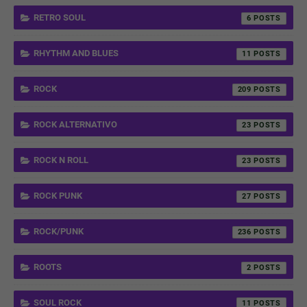
RETRO SOUL
6
RHYTHM AND BLUES
11
ROCK
209
ROCK ALTERNATIVO
23
ROCK N ROLL
23
ROCK PUNK
27
ROCK/PUNK
236
ROOTS
2
SOUL ROCK
11