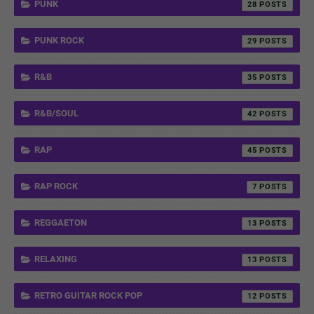
PUNK
28
PUNK ROCK
29
R&B
35
R&B/SOUL
42
RAP
45
RAP ROCK
7
REGGAETON
13
RELAXING
13
RETRO GUITAR ROCK POP
12