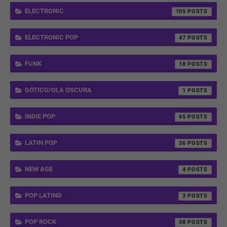
ELECTRONIC
105
ELECTRONIC POP
47
FUNK
18
GÓTICO/OLA OSCURA
1
INDIE POP
65
LATIN POP
36
NEW AGE
4
POP LATINO
3
POP ROCK
38