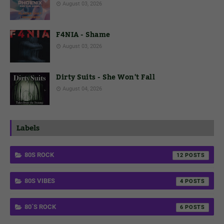
August 03, 2026
F4NIA - Shame
August 03, 2026
Dirty Suits - She Won't Fall
August 04, 2026
Labels
80S ROCK
12
80S VIBES
4
80´S ROCK
6