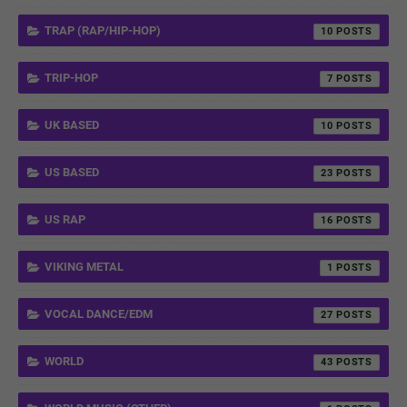
TRAP (RAP/HIP-HOP)
10
TRIP-HOP
7
UK BASED
10
US BASED
23
US RAP
16
VIKING METAL
1
VOCAL DANCE/EDM
27
WORLD
43