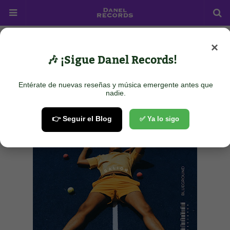
×
Home
Pop
Galion - Oh my
🎶 ¡Sigue Danel Records!
Galion - Oh my
Entérate de nuevas reseñas y música emergente antes que
July 10, 2025
nadie.
👉 Seguir el Blog
✅ Ya lo sigo