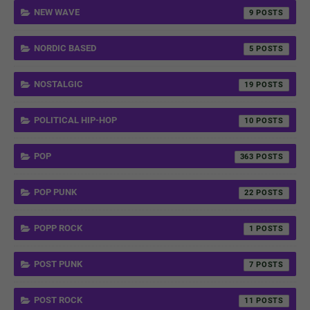
NEW WAVE
9
NORDIC BASED
5
NOSTALGIC
19
POLITICAL HIP-HOP
10
POP
363
POP PUNK
22
POPP ROCK
1
POST PUNK
7
POST ROCK
11