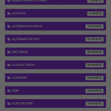
WORLD MUSIC (OTHER)
1
ACUSTIC
6
ALTERNATIVA ROCK
13
ALTERNATIVE POP
51
ART ROCK
25
CLASSIC ROCK
94
COUNTRY
24
EDM
24
ELECTRO POP
13