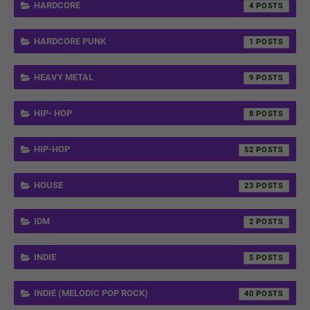
HARDCORE
4
HARDCORE PUNK
1
HEAVY METAL
9
HIP- HOP
8
HIP-HOP
52
HOUSE
23
IDM
2
INDIE
5
INDIE (MELODIC POP ROCK)
40