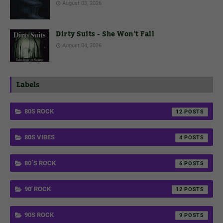
August 03, 2026
Dirty Suits - She Won't Fall
August 04, 2026
Labels
80S ROCK
12
80S VIBES
4
80´S ROCK
6
90' ROCK
12
90S ROCK
9