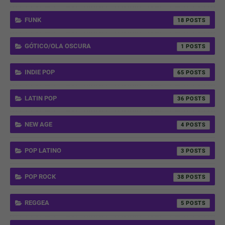
FUNK
18
GÓTICO/OLA OSCURA
1
INDIE POP
65
LATIN POP
36
NEW AGE
4
POP LATINO
3
POP ROCK
38
REGGEA
5