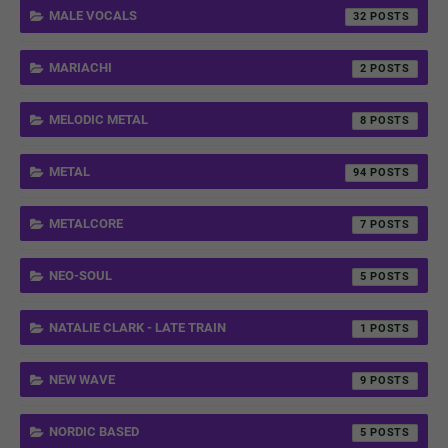
MALE VOCALS
32
MARIACHI
2
MELODIC METAL
8
METAL
94
METALCORE
7
NEO-SOUL
5
NATALIE CLARK - LATE TRAIN
1
NEW WAVE
9
NORDIC BASED
5