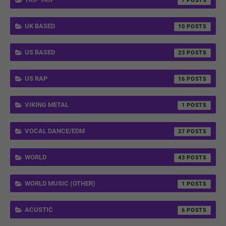
7
UK BASED
10
US BASED
23
US RAP
16
VIKING METAL
1
VOCAL DANCE/EDM
27
WORLD
43
WORLD MUSIC (OTHER)
1
ACUSTIC
6