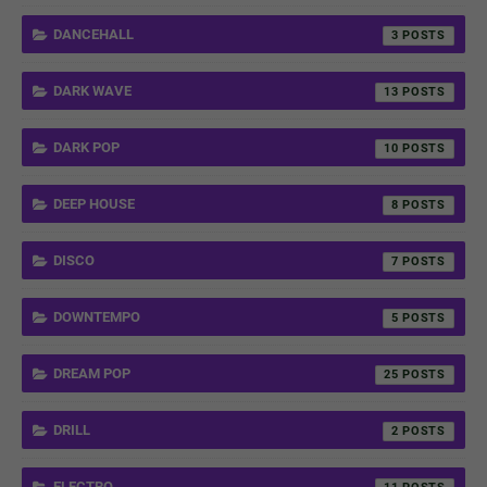
DANCEHALL
3
DARK WAVE
13
DARK POP
10
DEEP HOUSE
8
DISCO
7
DOWNTEMPO
5
DREAM POP
25
DRILL
2
ELECTRO