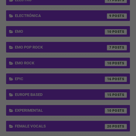
11
ELECTRÓNICA
9
EMO
10
EMO POP ROCK
7
EMO ROCK
10
EPIC
16
EUROPE BASED
15
EXPERIMENTAL
10
FEMALE VOCALS
20