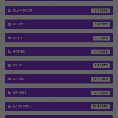
GLAM ROCK
10
GOSPEL
3
GOTH
1
GOTHIC
11
GRIME
2
GROOVE
12
GRUNGE
12
HARD ROCK
50