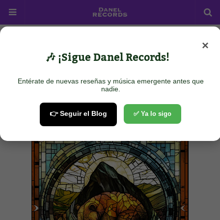
×
Home
Acustic Rock
Ronan Furlong - Living In The Underground
🎶 ¡Sigue Danel Records!
Ronan Furlong - Living In The
Underground
Entérate de nuevas reseñas y música emergente antes que
nadie.
July 15, 2025
👉 Seguir el Blog
✅ Ya lo sigo