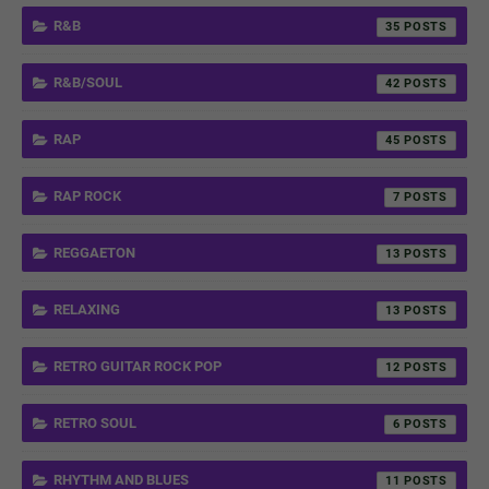
R&B
35
R&B/SOUL
42
RAP
45
RAP ROCK
7
REGGAETON
13
RELAXING
13
RETRO GUITAR ROCK POP
12
RETRO SOUL
6
RHYTHM AND BLUES
11