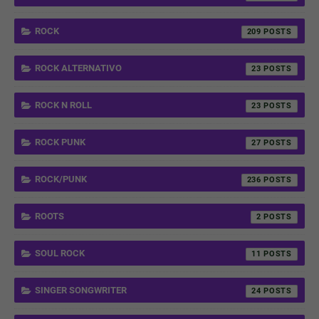
ROCK
209
ROCK ALTERNATIVO
23
ROCK N ROLL
23
ROCK PUNK
27
ROCK/PUNK
236
ROOTS
2
SOUL ROCK
11
SINGER SONGWRITER
24