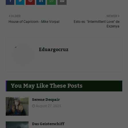
OLDER
NEWER
House of Capricorn - Mike Vorpal
Esto es: "Intermittent Love" de
Exzenya
Eduargocruz
You May Like These Posts
Serene Despair
August 27, 2025
Das Geisterschiff