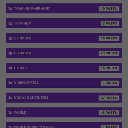
TRAP (RAP/HIP-HOP)
10
TRIP-HOP
7
UK BASED
10
US BASED
23
US RAP
16
VIKING METAL
1
VOCAL DANCE/EDM
27
WORLD
43
WORLD MUSIC (OTHER)
1