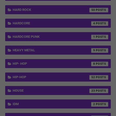
HARD ROCK
50
HARDCORE
4
HARDCORE PUNK
1
HEAVY METAL
9
HIP- HOP
8
HIP-HOP
52
HOUSE
23
IDM
2