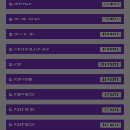
NEW WAVE
9
NORDIC BASED
5
NOSTALGIC
19
POLITICAL HIP-HOP
10
POP
363
POP PUNK
22
POPP ROCK
1
POST PUNK
7
POST ROCK
11