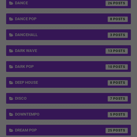
DANCE
26
DANCE POP
8
DANCEHALL
3
DARK WAVE
13
DARK POP
10
DEEP HOUSE
8
DISCO
7
DOWNTEMPO
5
DREAM POP
25