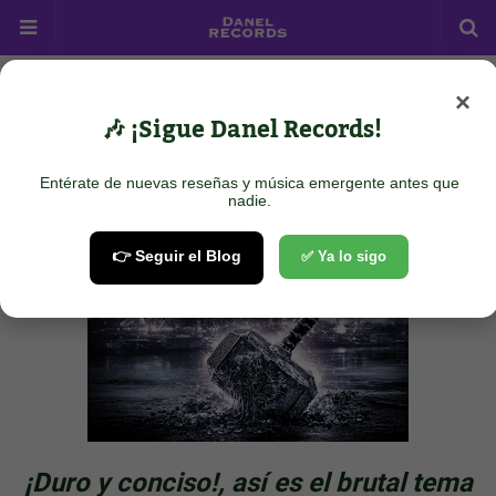
×
Home
METAL METAL
NORDSTAHL: MjÃ¶lnir
🎶 ¡Sigue Danel Records!
NORDSTAHL: MjÃ¶lnir
Entérate de nuevas reseñas y música emergente antes que
August 20, 2025
nadie.
👉 Seguir el Blog
✅ Ya lo sigo
¡Duro y conciso!, así es el brutal tema