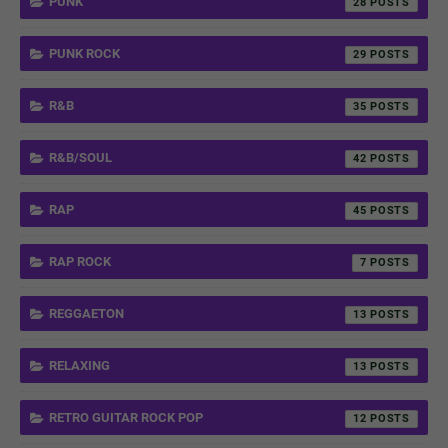
PUNK
28
PUNK ROCK
29
R&B
35
R&B/SOUL
42
RAP
45
RAP ROCK
7
REGGAETON
13
RELAXING
13
RETRO GUITAR ROCK POP
12