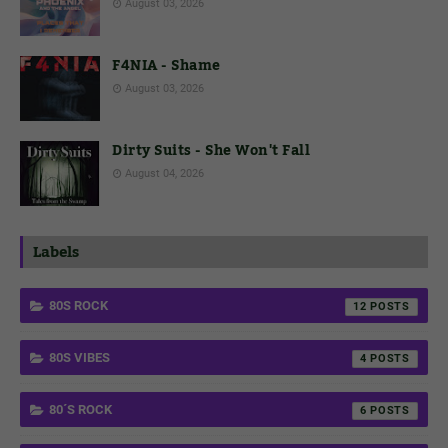
August 03, 2026
F4NIA - Shame
August 03, 2026
Dirty Suits - She Won't Fall
August 04, 2026
Labels
80S ROCK
12
80S VIBES
4
80´S ROCK
6