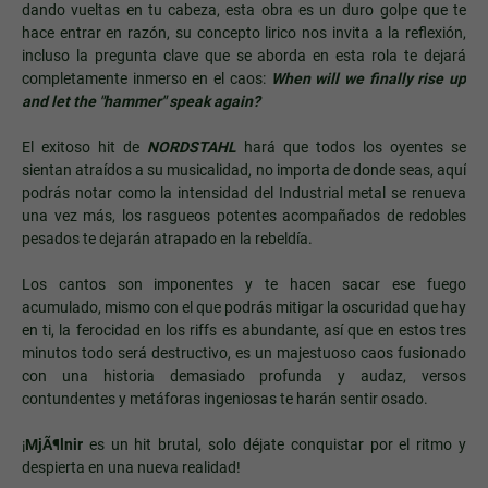
dando vueltas en tu cabeza, esta obra es un duro golpe que te
hace entrar en razón, su concepto lirico nos invita a la reflexión,
incluso la pregunta clave que se aborda en esta rola te dejará
completamente inmerso en el caos:
When will we finally rise up
and let the "hammer" speak again?
El exitoso hit de
NORDSTAHL
hará que todos los oyentes se
sientan atraídos a su musicalidad, no importa de donde seas, aquí
podrás notar como la intensidad del Industrial metal se renueva
una vez más, los rasgueos potentes acompañados de redobles
pesados te dejarán atrapado en la rebeldía.
Los cantos son imponentes y te hacen sacar ese fuego
acumulado, mismo con el que podrás mitigar la oscuridad que hay
en ti, la ferocidad en los riffs es abundante, así que en estos tres
minutos todo será destructivo, es un majestuoso caos fusionado
con una historia demasiado profunda y audaz, versos
contundentes y metáforas ingeniosas te harán sentir osado.
¡
MjÃ¶lnir
es un hit brutal, solo déjate conquistar por el ritmo y
despierta en una nueva realidad!