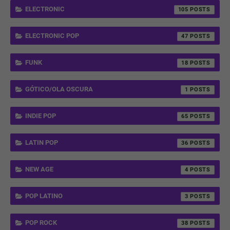
ELECTRONIC
105
ELECTRONIC POP
47
FUNK
18
GÓTICO/OLA OSCURA
1
INDIE POP
65
LATIN POP
36
NEW AGE
4
POP LATINO
3
POP ROCK
38