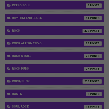
RETRO SOUL
6
RHYTHM AND BLUES
11
ROCK
209
ROCK ALTERNATIVO
23
ROCK N ROLL
23
ROCK PUNK
27
ROCK/PUNK
236
ROOTS
2
SOUL ROCK
11