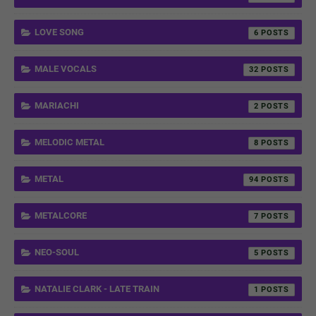
LOVE SONG
6
MALE VOCALS
32
MARIACHI
2
MELODIC METAL
8
METAL
94
METALCORE
7
NEO-SOUL
5
NATALIE CLARK - LATE TRAIN
1