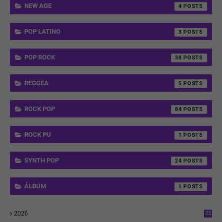
NEW AGE
4
POP LATINO
3
POP ROCK
38
REGGEA
5
ROCK POP
84
ROCK PU
1
SYNTH POP
24
ÁLBUM
1
2026
25
2