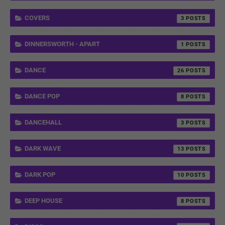
COVERS
3
DINNERSWORTH - APART
1
DANCE
26
DANCE POP
8
DANCEHALL
3
DARK WAVE
13
DARK POP
10
DEEP HOUSE
8