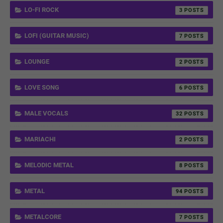
LO-FI ROCK
3
LOFI (GUITAR MUSIC)
7
LOUNGE
2
LOVE SONG
6
MALE VOCALS
32
MARIACHI
2
MELODIC METAL
8
METAL
94
METALCORE
7