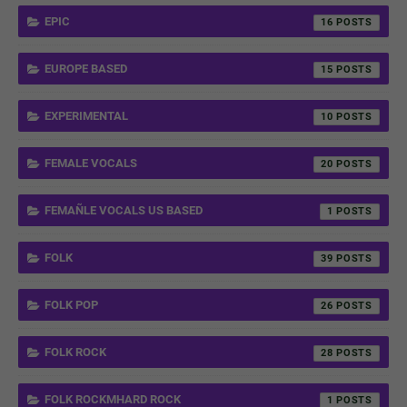
EPIC
16
EUROPE BASED
15
EXPERIMENTAL
10
FEMALE VOCALS
20
FEMAÑLE VOCALS US BASED
1
FOLK
39
FOLK POP
26
FOLK ROCK
28
FOLK ROCKMHARD ROCK
1