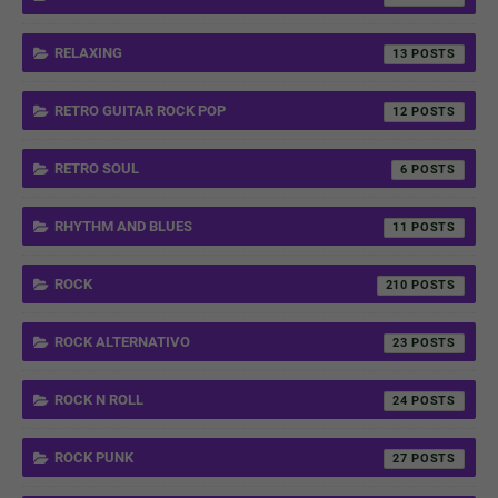
RELAXING
13
RETRO GUITAR ROCK POP
12
RETRO SOUL
6
RHYTHM AND BLUES
11
ROCK
210
ROCK ALTERNATIVO
23
ROCK N ROLL
24
ROCK PUNK
27