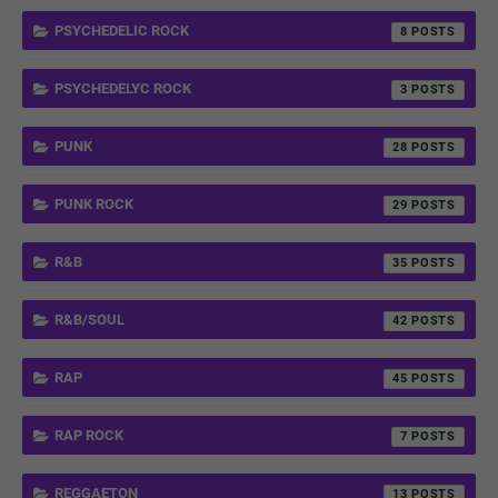
PSYCHEDELIC ROCK
8
PSYCHEDELYC ROCK
3
PUNK
28
PUNK ROCK
29
R&B
35
R&B/SOUL
42
RAP
45
RAP ROCK
7
REGGAETON
13