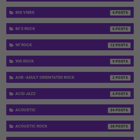
80S VIBES
4
80´S ROCK
6
90' ROCK
12
90S ROCK
9
AOR -ADULT ORIENTATED ROCK
2
ACID JAZZ
4
ACOUSTIC
24
ACOUSTIC ROCK
28