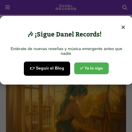
×
Home
R&B/Soul
USAP - The Key of Promise
🎶 ¡Sigue Danel Records!
USAP - The Key of Promise
Entérate de nuevas reseñas y música emergente antes que
August 25, 2025
nadie.
👉 Seguir el Blog
✅ Ya lo sigo