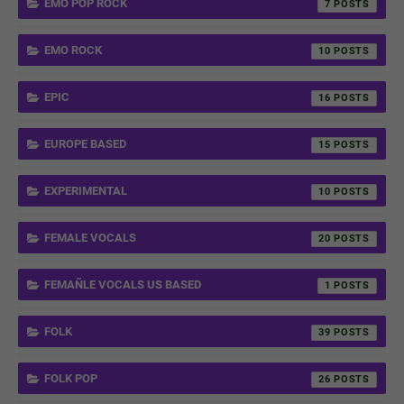
EMO POP ROCK
7
EMO ROCK
10
EPIC
16
EUROPE BASED
15
EXPERIMENTAL
10
FEMALE VOCALS
20
FEMAÑLE VOCALS US BASED
1
FOLK
39
FOLK POP
26