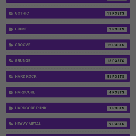
GOTHIC
11
GRIME
2
GROOVE
12
GRUNGE
12
HARD ROCK
51
HARDCORE
4
HARDCORE PUNK
1
HEAVY METAL
9