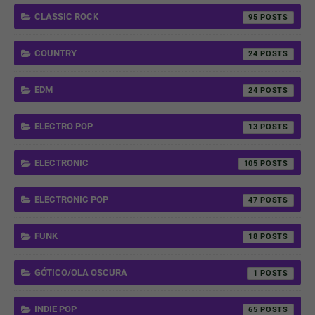
CLASSIC ROCK
95
COUNTRY
24
EDM
24
ELECTRO POP
13
ELECTRONIC
105
ELECTRONIC POP
47
FUNK
18
GÓTICO/OLA OSCURA
1
INDIE POP
65