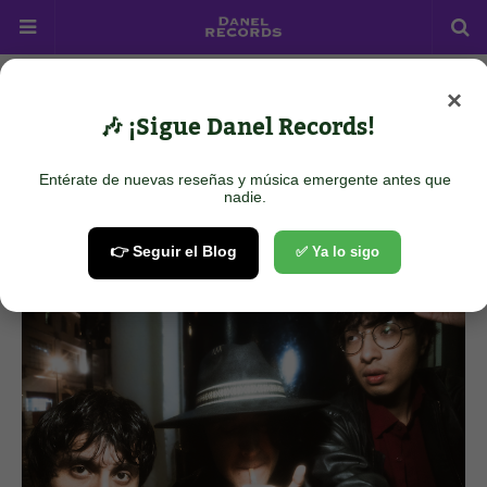
×
Home
Rock/Punk
Veassun - Dualidad
🎶 ¡Sigue Danel Records!
Veassun - Dualidad
Entérate de nuevas reseñas y música emergente antes que
August 26, 2025
nadie.
👉 Seguir el Blog
✅ Ya lo sigo