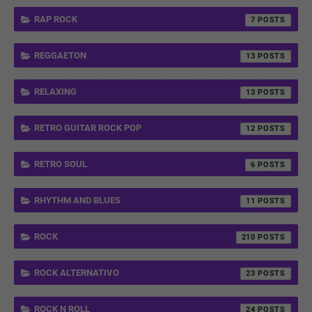
RAP ROCK
7
REGGAETON
13
RELAXING
13
RETRO GUITAR ROCK POP
12
RETRO SOUL
6
RHYTHM AND BLUES
11
ROCK
210
ROCK ALTERNATIVO
23
ROCK N ROLL
24