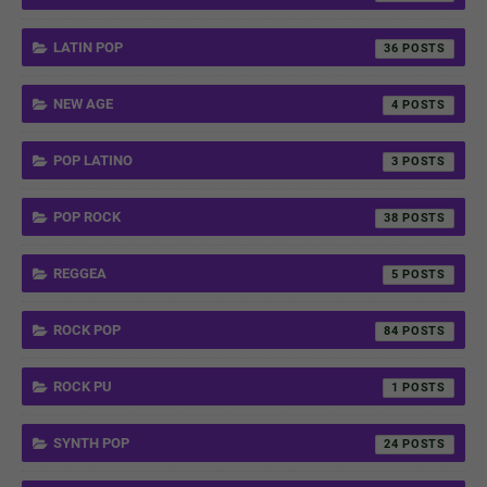
LATIN POP
36
NEW AGE
4
POP LATINO
3
POP ROCK
38
REGGEA
5
ROCK POP
84
ROCK PU
1
SYNTH POP
24