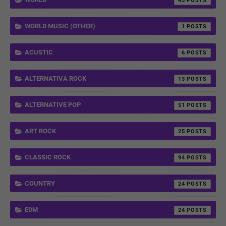
43
WORLD MUSIC (OTHER)
1
ACUSTIC
6
ALTERNATIVA ROCK
13
ALTERNATIVE POP
51
ART ROCK
25
CLASSIC ROCK
94
COUNTRY
24
EDM
24