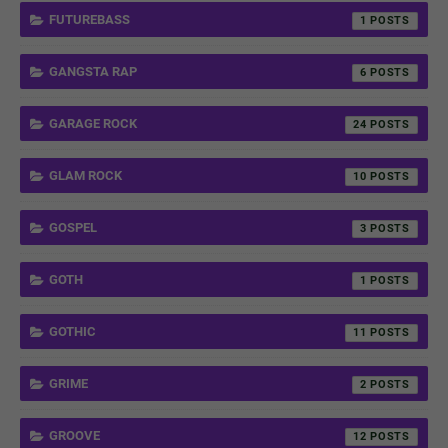
FUTUREBASS
1
GANGSTA RAP
6
GARAGE ROCK
24
GLAM ROCK
10
GOSPEL
3
GOTH
1
GOTHIC
11
GRIME
2
GROOVE
12