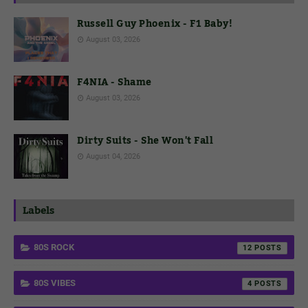
Russell Guy Phoenix - F1 Baby!
August 03, 2026
F4NIA - Shame
August 03, 2026
Dirty Suits - She Won't Fall
August 04, 2026
Labels
80S ROCK
12
80S VIBES
4