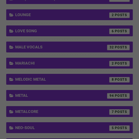
LOUNGE
2
LOVE SONG
6
MALE VOCALS
32
MARIACHI
2
MELODIC METAL
8
METAL
94
METALCORE
7
NEO-SOUL
5