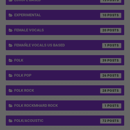
15
EXPERIMENTAL
10
FEMALE VOCALS
20
FEMAÑLE VOCALS US BASED
1
FOLK
39
FOLK POP
26
FOLK ROCK
28
FOLK ROCKMHARD ROCK
1
FOLK/ACOUSTIC
72