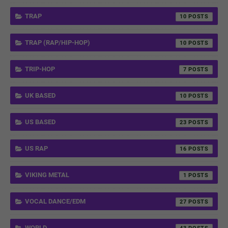
TRAP
10
TRAP (RAP/HIP-HOP)
10
TRIP-HOP
7
UK BASED
10
US BASED
23
US RAP
16
VIKING METAL
1
VOCAL DANCE/EDM
27
WORLD