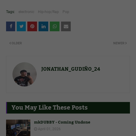
Tags:
electronic
Hip-hop/Rap
Pop
OLDER
NEWER
JONATHAN_GUDIÑO_24
You May Like These Posts
mkDUBBY - Coming Undone
April 01, 2026