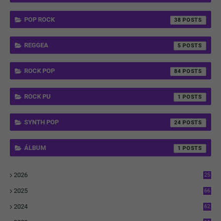
POP ROCK
38
REGGEA
5
ROCK POP
84
ROCK PU
1
SYNTH POP
24
ÁLBUM
1
2026
25
1
2025
66
6
2024
62
3