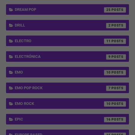
DREAM POP
25
DRILL
2
ELECTRO
11
ELECTRÓNICA
9
EMO
10
EMO POP ROCK
7
EMO ROCK
10
EPIC
16
EUROPE BASED