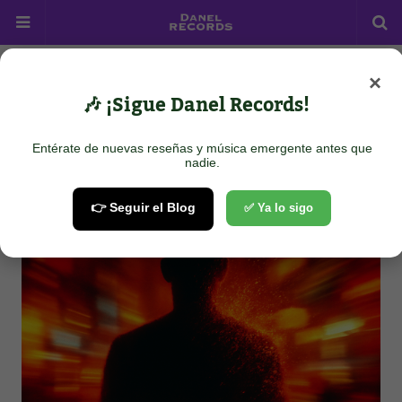
×
Home
Pop
danXkim - Your Aura
🎶 ¡Sigue Danel Records!
danXkim - Your Aura
Entérate de nuevas reseñas y música emergente antes que
October 06, 2025
nadie.
👉 Seguir el Blog
✅ Ya lo sigo