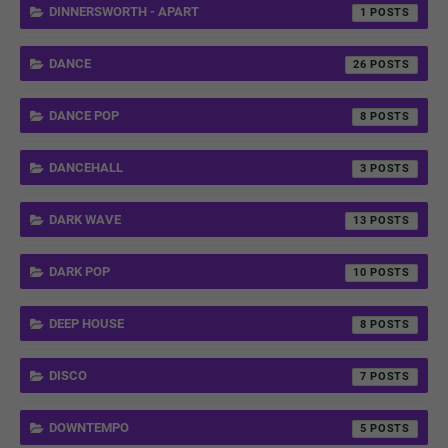
DINNERSWORTH - APART
1
DANCE
26
DANCE POP
8
DANCEHALL
3
DARK WAVE
13
DARK POP
10
DEEP HOUSE
8
DISCO
7
DOWNTEMPO
5