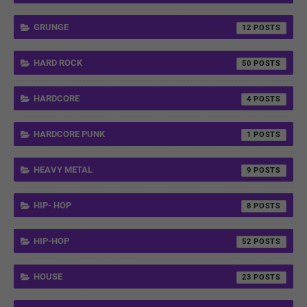
GRUNGE
12
HARD ROCK
50
HARDCORE
4
HARDCORE PUNK
1
HEAVY METAL
9
HIP- HOP
8
HIP-HOP
52
HOUSE
23