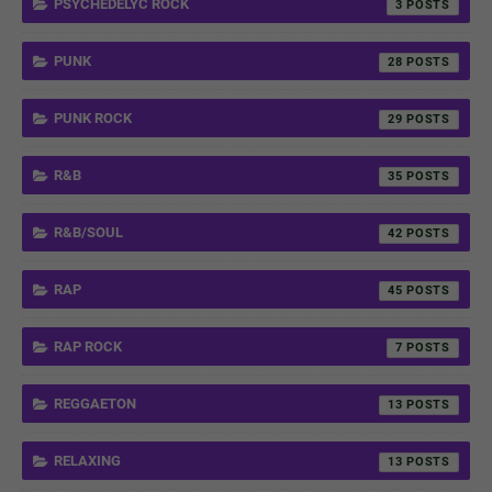
PSYCHEDELYC ROCK
3
PUNK
28
PUNK ROCK
29
R&B
35
R&B/SOUL
42
RAP
45
RAP ROCK
7
REGGAETON
13
RELAXING
13