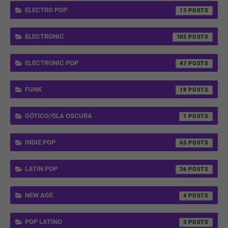
ELECTRO POP
13
ELECTRONIC
105
ELECTRONIC POP
47
FUNK
18
GÓTICO/OLA OSCURA
1
INDIE POP
65
LATIN POP
36
NEW AGE
4
POP LATINO
3