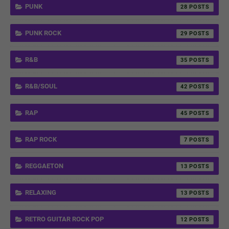
PUNK
28
PUNK ROCK
29
R&B
35
R&B/SOUL
42
RAP
45
RAP ROCK
7
REGGAETON
13
RELAXING
13
RETRO GUITAR ROCK POP
12