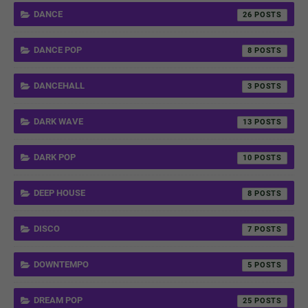
DANCE
26
DANCE POP
8
DANCEHALL
3
DARK WAVE
13
DARK POP
10
DEEP HOUSE
8
DISCO
7
DOWNTEMPO
5
DREAM POP
25