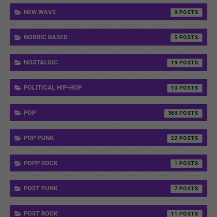
NEW WAVE
9
NORDIC BASED
5
NOSTALGIC
19
POLITICAL HIP-HOP
10
POP
363
POP PUNK
22
POPP ROCK
1
POST PUNK
7
POST ROCK
11