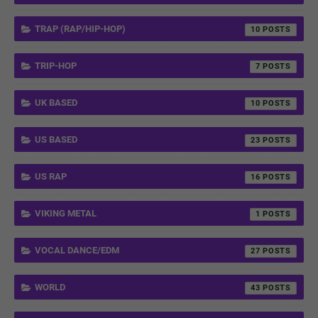
TRAP (RAP/HIP-HOP)
10
TRIP-HOP
7
UK BASED
10
US BASED
23
US RAP
16
VIKING METAL
1
VOCAL DANCE/EDM
27
WORLD
43