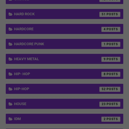
HARD ROCK
51
HARDCORE
4
HARDCORE PUNK
1
HEAVY METAL
9
HIP- HOP
8
HIP-HOP
52
HOUSE
23
IDM
2