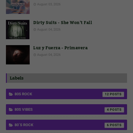
August 03, 2026
Dirty Suits - She Won't Fall
August 04, 2026
Luz y Fuerza - Primavera
August 04, 2026
Labels
80S ROCK
12
80S VIBES
4
80´S ROCK
6