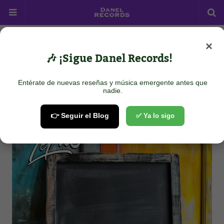
×
Home
Pop
La Mala Letra - Espacio Vacío
🎶 ¡Sigue Danel Records!
La Mala Letra - Espacio Vacío
Entérate de nuevas reseñas y música emergente antes que
November 23, 2025
nadie.
👉 Seguir el Blog
✅ Ya lo sigo