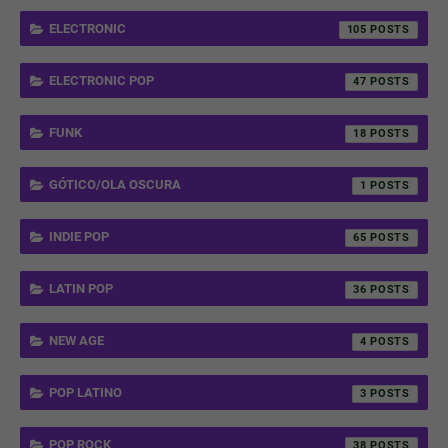
ELECTRONIC
105
ELECTRONIC POP
47
FUNK
18
GÓTICO/OLA OSCURA
1
INDIE POP
65
LATIN POP
36
NEW AGE
4
POP LATINO
3
POP ROCK
38