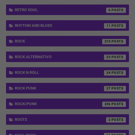
RETRO SOUL
6
RHYTHM AND BLUES
11
ROCK
210
ROCK ALTERNATIVO
23
ROCK N ROLL
24
ROCK PUNK
27
ROCK/PUNK
236
ROOTS
2