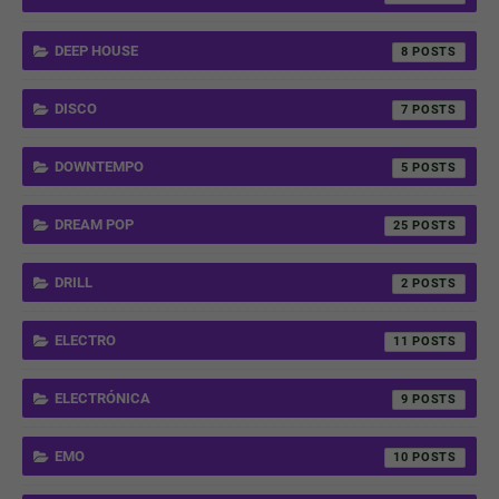
DEEP HOUSE
8
DISCO
7
DOWNTEMPO
5
DREAM POP
25
DRILL
2
ELECTRO
11
ELECTRÓNICA
9
EMO
10