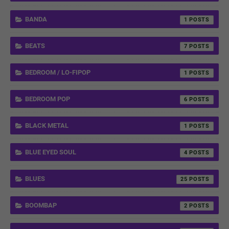
BANDA
1
BEATS
7
BEDROOM / LO-FIPOP
1
BEDROOM POP
6
BLACK METAL
1
BLUE EYED SOUL
4
BLUES
25
BOOMBAP
2