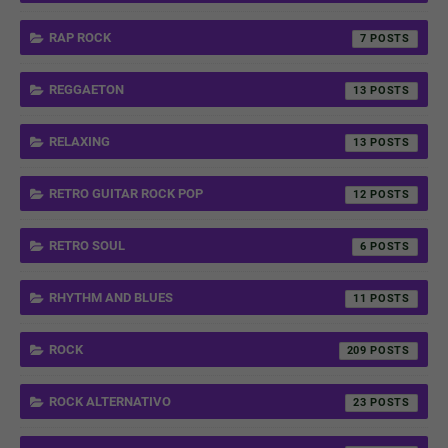
RAP ROCK
7
REGGAETON
13
RELAXING
13
RETRO GUITAR ROCK POP
12
RETRO SOUL
6
RHYTHM AND BLUES
11
ROCK
209
ROCK ALTERNATIVO
23