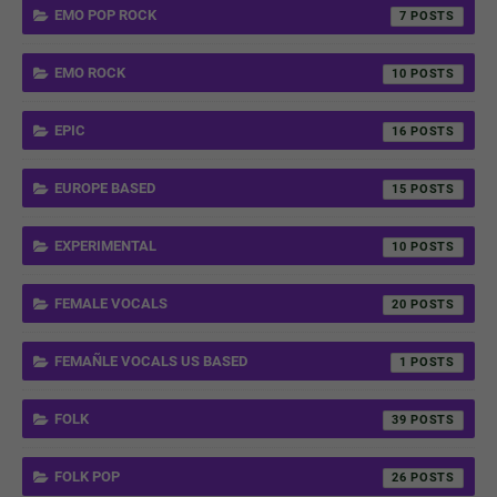
EMO POP ROCK
7
EMO ROCK
10
EPIC
16
EUROPE BASED
15
EXPERIMENTAL
10
FEMALE VOCALS
20
FEMAÑLE VOCALS US BASED
1
FOLK
39
FOLK POP
26