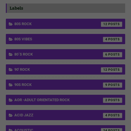
Labels
80S ROCK
12
80S VIBES
4
80´S ROCK
6
90' ROCK
12
90S ROCK
9
AOR -ADULT ORIENTATED ROCK
2
ACID JAZZ
4
ACOUSTIC
24