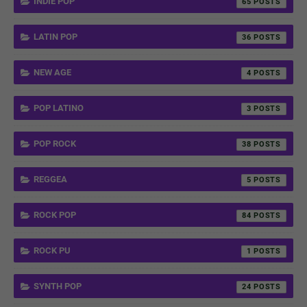
INDIE POP
65
LATIN POP
36
NEW AGE
4
POP LATINO
3
POP ROCK
38
REGGEA
5
ROCK POP
84
ROCK PU
1
SYNTH POP
24