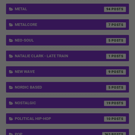
METAL
94
METALCORE
7
NEO-SOUL
5
NATALIE CLARK - LATE TRAIN
1
NEW WAVE
9
NORDIC BASED
5
NOSTALGIC
19
POLITICAL HIP-HOP
10
POP
363