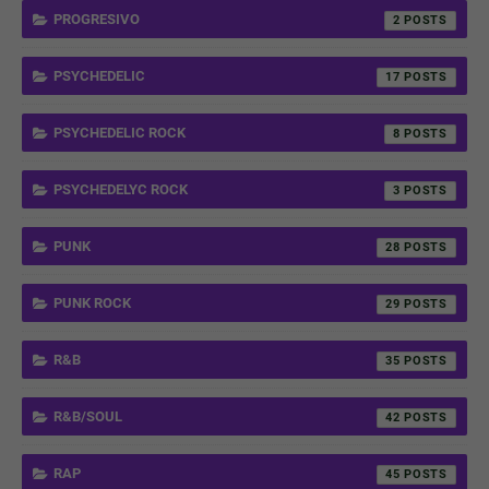
PROGRESIVO
2
PSYCHEDELIC
17
PSYCHEDELIC ROCK
8
PSYCHEDELYC ROCK
3
PUNK
28
PUNK ROCK
29
R&B
35
R&B/SOUL
42
RAP
45