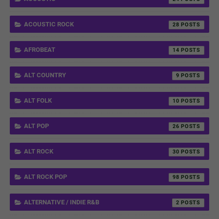
ACOUSTIC ROCK
28
AFROBEAT
14
ALT COUNTRY
9
ALT FOLK
10
ALT POP
26
ALT ROCK
30
ALT ROCK POP
98
ALTERNATIVE / INDIE R&B
2