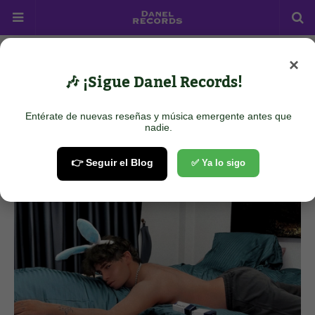
×
Home
Trap
Noah Zayden - Funny Lil Bitch
🎶 ¡Sigue Danel Records!
Noah Zayden - Funny Lil Bitch
Entérate de nuevas reseñas y música emergente antes que
November 06, 2025
nadie.
👉 Seguir el Blog
✅ Ya lo sigo