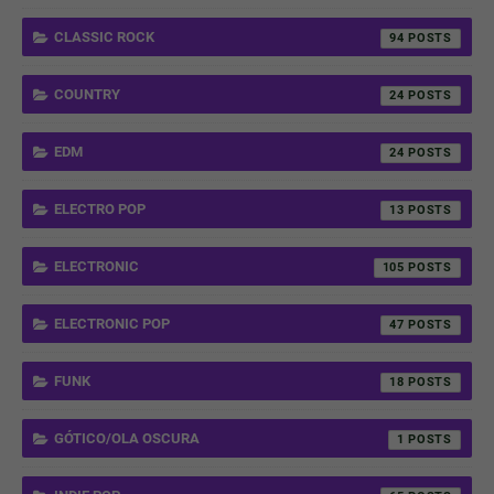
CLASSIC ROCK
94
COUNTRY
24
EDM
24
ELECTRO POP
13
ELECTRONIC
105
ELECTRONIC POP
47
FUNK
18
GÓTICO/OLA OSCURA
1