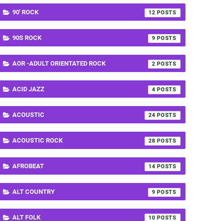
90' ROCK
12
90S ROCK
9
AOR -ADULT ORIENTATED ROCK
2
ACID JAZZ
4
ACOUSTIC
24
ACOUSTIC ROCK
28
AFROBEAT
14
ALT COUNTRY
9
ALT FOLK
10