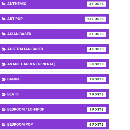
ANTHEMIC
3
ART POP
23
ASIAN BASED
3
AUSTRALIAN BASED
4
AVANT-GARDEN (GENERAL)
5
BANDA
1
BEATS
7
BEDROOM / LO-FIPOP
1
BEDROOM POP
6