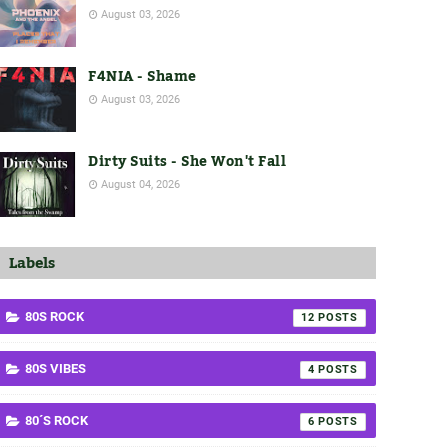
August 03, 2026
F4NIA - Shame
August 03, 2026
Dirty Suits - She Won't Fall
August 04, 2026
Labels
80S ROCK
12
80S VIBES
4
80´S ROCK
6