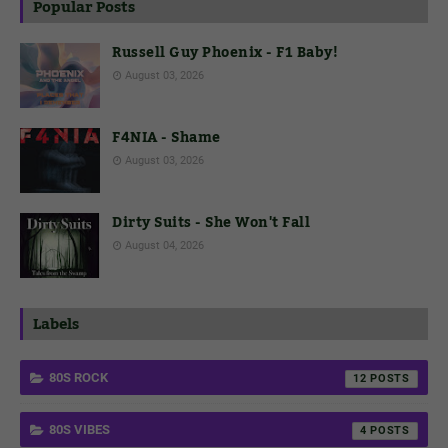
Popular Posts
Russell Guy Phoenix - F1 Baby!
August 03, 2026
F4NIA - Shame
August 03, 2026
Dirty Suits - She Won't Fall
August 04, 2026
Labels
80S ROCK
12
80S VIBES
4