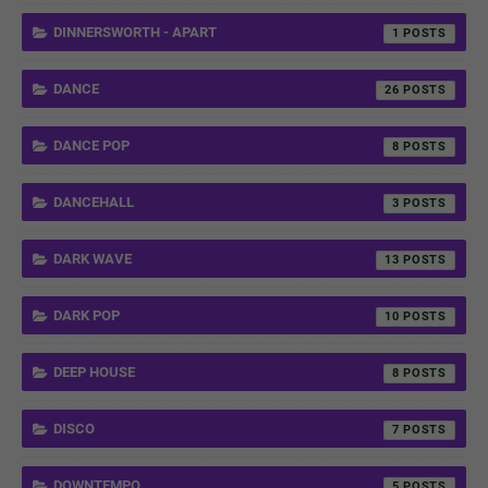
DINNERSWORTH - APART
1
DANCE
26
DANCE POP
8
DANCEHALL
3
DARK WAVE
13
DARK POP
10
DEEP HOUSE
8
DISCO
7
DOWNTEMPO
5