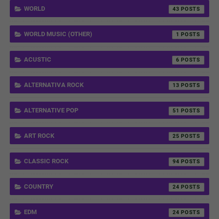
WORLD
43
WORLD MUSIC (OTHER)
1
ACUSTIC
6
ALTERNATIVA ROCK
13
ALTERNATIVE POP
51
ART ROCK
25
CLASSIC ROCK
94
COUNTRY
24
EDM
24