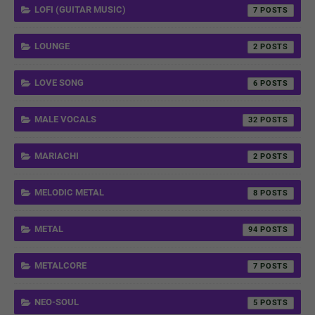
LOFI (GUITAR MUSIC)
7
LOUNGE
2
LOVE SONG
6
MALE VOCALS
32
MARIACHI
2
MELODIC METAL
8
METAL
94
METALCORE
7
NEO-SOUL
5