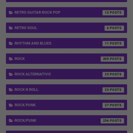
RETRO GUITAR ROCK POP
12
RETRO SOUL
6
RHYTHM AND BLUES
11
ROCK
209
ROCK ALTERNATIVO
23
ROCK N ROLL
23
ROCK PUNK
27
ROCK/PUNK
236