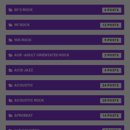
80´S ROCK
6
90' ROCK
12
90S ROCK
9
AOR -ADULT ORIENTATED ROCK
2
ACID JAZZ
4
ACOUSTIC
24
ACOUSTIC ROCK
28
AFROBEAT
14