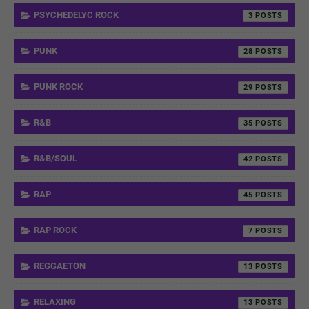
PSYCHEDELYC ROCK
3
PUNK
28
PUNK ROCK
29
R&B
35
R&B/SOUL
42
RAP
45
RAP ROCK
7
REGGAETON
13
RELAXING
13