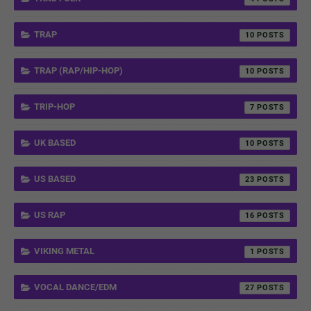
TRAP
10
TRAP (RAP/HIP-HOP)
10
TRIP-HOP
7
UK BASED
10
US BASED
23
US RAP
16
VIKING METAL
1
VOCAL DANCE/EDM
27