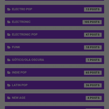
ELECTRO POP
13
ELECTRONIC
105
ELECTRONIC POP
47
FUNK
18
GÓTICO/OLA OSCURA
1
INDIE POP
65
LATIN POP
36
NEW AGE
4