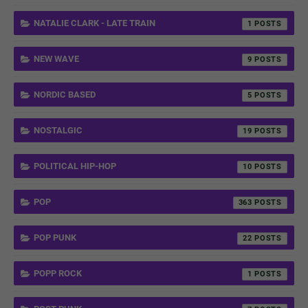
NATALIE CLARK - LATE TRAIN
1
NEW WAVE
9
NORDIC BASED
5
NOSTALGIC
19
POLITICAL HIP-HOP
10
POP
363
POP PUNK
22
POPP ROCK
1