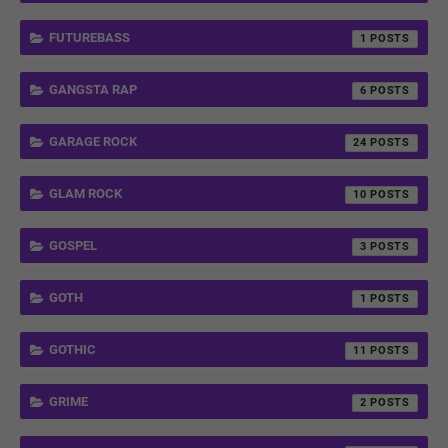
FUTUREBASS
1
GANGSTA RAP
6
GARAGE ROCK
24
GLAM ROCK
10
GOSPEL
3
GOTH
1
GOTHIC
11
GRIME
2