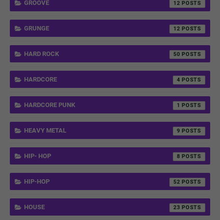
GROOVE
12
GRUNGE
12
HARD ROCK
50
HARDCORE
4
HARDCORE PUNK
1
HEAVY METAL
9
HIP- HOP
8
HIP-HOP
52
HOUSE
23