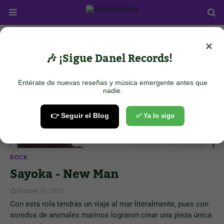
×
Showing posts from October 10, 2025
Show all
🎶 ¡Sigue Danel Records!
Entérate de nuevas reseñas y música emergente antes que
nadie.
👉 Seguir el Blog
✅ Ya lo sigo
ROCK
Sayoka - New Man
October 10, 2025
Con esta rola tendrás un viaje al mar literalmente, pues con
sonidos de animales marinos lograron crear una pieza única