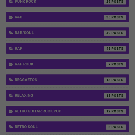
PUNK ROCK
29
R&B
35
R&B/SOUL
42
RAP
45
RAP ROCK
7
REGGAETON
13
RELAXING
13
RETRO GUITAR ROCK POP
12
RETRO SOUL
6