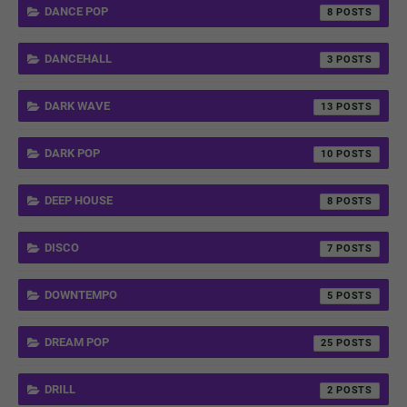
DANCE POP
8
DANCEHALL
3
DARK WAVE
13
DARK POP
10
DEEP HOUSE
8
DISCO
7
DOWNTEMPO
5
DREAM POP
25
DRILL
2