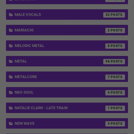
MALE VOCALS
32
MARIACHI
2
MELODIC METAL
8
METAL
94
METALCORE
7
NEO-SOUL
5
NATALIE CLARK - LATE TRAIN
1
NEW WAVE
9