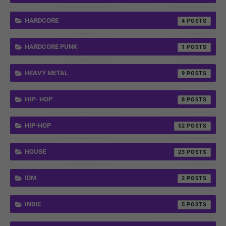
HARDCORE
4
HARDCORE PUNK
1
HEAVY METAL
9
HIP- HOP
8
HIP-HOP
52
HOUSE
23
IDM
2
INDIE
5