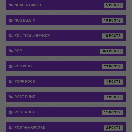
NORDIC BASED
5
NOSTALGIC
19
POLITICAL HIP-HOP
10
POP
363
POP PUNK
22
POPP ROCK
1
POST PUNK
7
POST ROCK
11
POST-HARDCORE
2