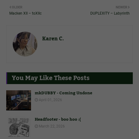
OLDER
NEWER
Macken XII – toXIIc
DUPLEXITY – Labyrinth
Karen C.
You May Like These Posts
mkDUBBY - Coming Undone
April 01, 2026
Headfooter - boo hoo :(
March 22, 2026