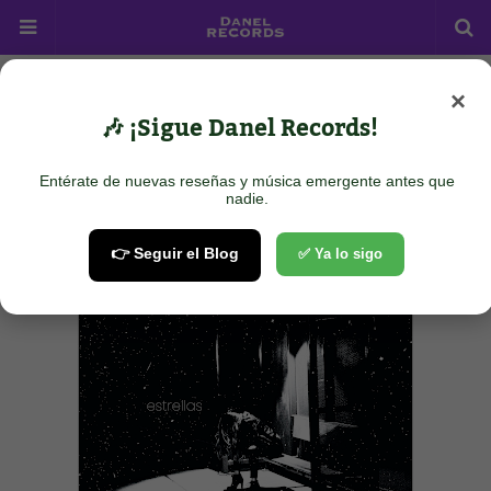
×
Home
Pop
Dj Moderno – Estrellas
🎶 ¡Sigue Danel Records!
Dj Moderno – Estrellas
Entérate de nuevas reseñas y música emergente antes que
January 28, 2026
nadie.
👉 Seguir el Blog
✅ Ya lo sigo