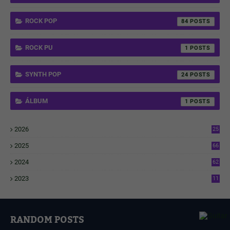
ROCK POP
84
ROCK PU
1
SYNTH POP
24
ÁLBUM
1
2026
25
1
2025
66
6
2024
62
3
2023
11
4
RANDOM POSTS