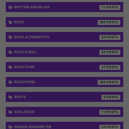
RHYTHM AND BLUES
11
ROCK
209
ROCK ALTERNATIVO
23
ROCK N ROLL
23
ROCK PUNK
27
ROCK/PUNK
236
ROOTS
2
SOUL ROCK
11
SINGER SONGWRITER
24