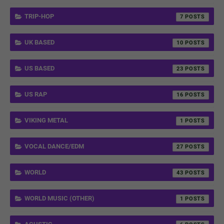
TRIP-HOP
7
UK BASED
10
US BASED
23
US RAP
16
VIKING METAL
1
VOCAL DANCE/EDM
27
WORLD
43
WORLD MUSIC (OTHER)
1