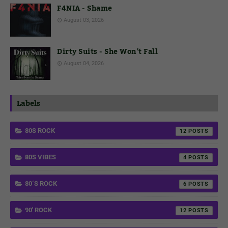
F4NIA - Shame
August 03, 2026
Dirty Suits - She Won't Fall
August 04, 2026
Labels
80S ROCK
12
80S VIBES
4
80´S ROCK
6
90' ROCK
12