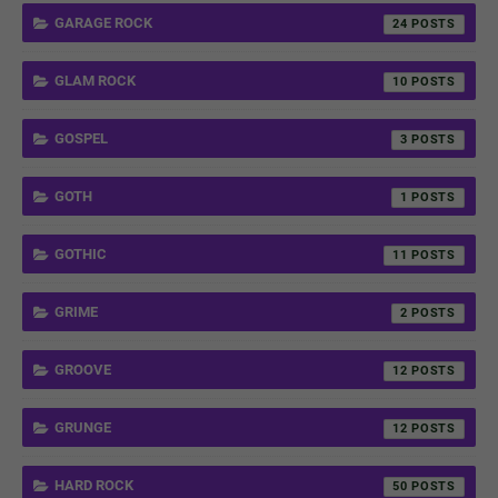
GARAGE ROCK
24
GLAM ROCK
10
GOSPEL
3
GOTH
1
GOTHIC
11
GRIME
2
GROOVE
12
GRUNGE
12
HARD ROCK
50