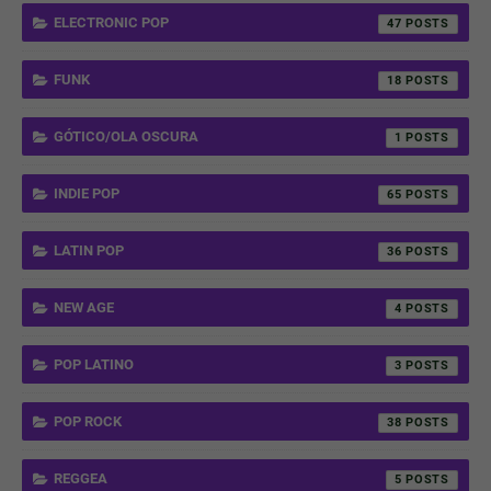
ELECTRONIC POP
47
FUNK
18
GÓTICO/OLA OSCURA
1
INDIE POP
65
LATIN POP
36
NEW AGE
4
POP LATINO
3
POP ROCK
38
REGGEA
5