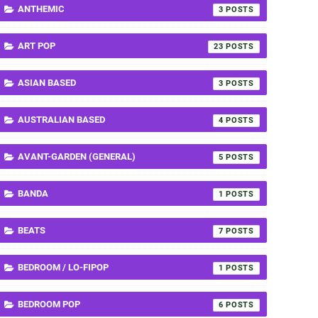
ANTHEMIC
3
ART POP
23
ASIAN BASED
3
AUSTRALIAN BASED
4
AVANT-GARDEN (GENERAL)
5
BANDA
1
BEATS
7
BEDROOM / LO-FIPOP
1
BEDROOM POP
6