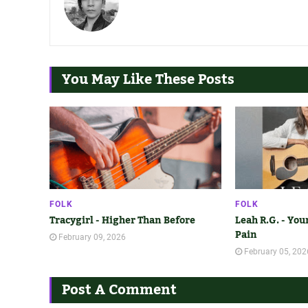
You May Like These Posts
FOLK
FOLK
Tracygirl - Higher Than Before
Leah R.G. - You
Pain
February 09, 2026
February 05, 202
Post A Comment