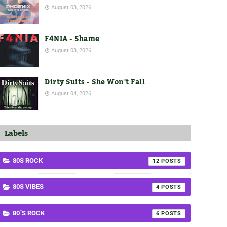
August 03, 2026
F4NIA - Shame
August 03, 2026
Dirty Suits - She Won't Fall
August 04, 2026
Labels
80S ROCK
12
80S VIBES
4
80´S ROCK
6