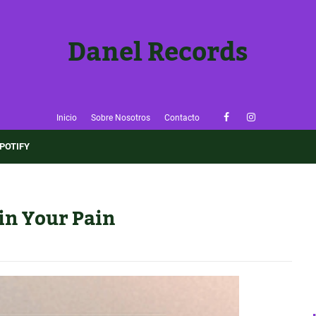
Danel Records
Inicio
Sobre Nosotros
Contacto
×
POTIFY
🎶 ¡Sigue Danel Records!
Entérate de nuevas reseñas y música emergente antes que
nadie.
 in Your Pain
👉 Seguir el Blog
✅ Ya lo sigo