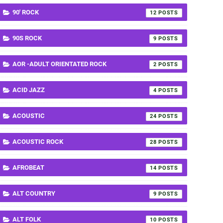
90' ROCK
12
90S ROCK
9
AOR -ADULT ORIENTATED ROCK
2
ACID JAZZ
4
ACOUSTIC
24
ACOUSTIC ROCK
28
AFROBEAT
14
ALT COUNTRY
9
ALT FOLK
10