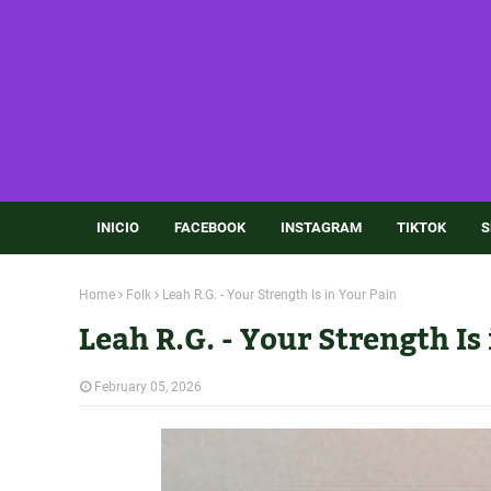
INICIO
FACEBOOK
INSTAGRAM
TIKTOK
S
Home
Folk
Leah R.G. - Your Strength Is in Your Pain
Leah R.G. - Your Strength Is
February 05, 2026