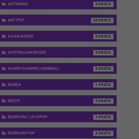
ANTHEMIC
3
ART POP
23
ASIAN BASED
3
AUSTRALIAN BASED
4
AVANT-GARDEN (GENERAL)
5
BANDA
1
BEATS
7
BEDROOM / LO-FIPOP
1
BEDROOM POP
6