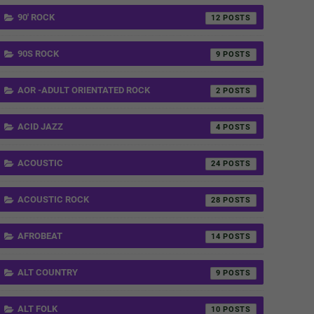
90' ROCK
12
90S ROCK
9
AOR -ADULT ORIENTATED ROCK
2
ACID JAZZ
4
ACOUSTIC
24
ACOUSTIC ROCK
28
AFROBEAT
14
ALT COUNTRY
9
ALT FOLK
10