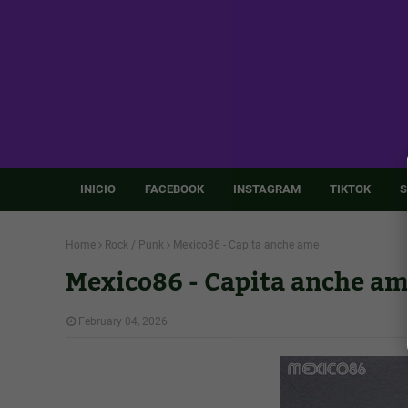
INICIO
FACEBOOK
INSTAGRAM
TIKTOK
S
Home
Rock / Punk
Mexico86 - Capita anche ame
Mexico86 - Capita anche a
February 04, 2026