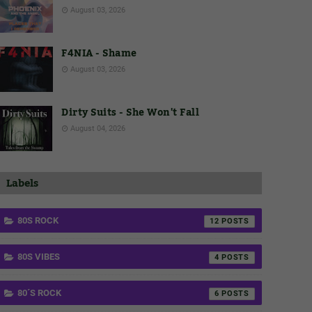
August 03, 2026
F4NIA - Shame
August 03, 2026
Dirty Suits - She Won't Fall
August 04, 2026
Labels
80S ROCK
12
80S VIBES
4
80´S ROCK
6