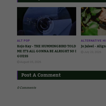
ALT POP
ALTERNATIVE H
Kojo Kay - THE HUMMINGBIRD TOLD
Jo Jaleel - Ali
ME IT'S ALL GONNA BE ALRIGHT SO I
July 23, 2026
GUESS
August 05, 2026
Post A Comment
0 Comments