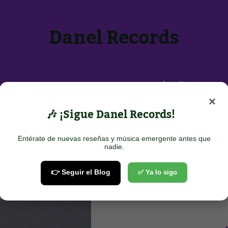
Danel Records
Inicio
Sobre Nosotros
Contacto
×
POTIFY
🎶 ¡Sigue Danel Records!
Entérate de nuevas reseñas y música emergente antes que
nadie.
me
👉 Seguir el Blog
✅ Ya lo sigo