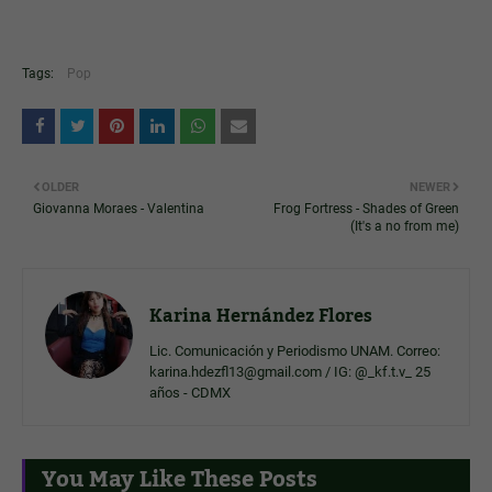
Tags:
Pop
OLDER
NEWER
Giovanna Moraes - Valentina
Frog Fortress - Shades of Green
(It's a no from me)
Karina Hernández Flores
Lic. Comunicación y Periodismo UNAM. Correo:
karina.hdezfl13@gmail.com / IG: @_kf.t.v_ 25
años - CDMX
You May Like These Posts