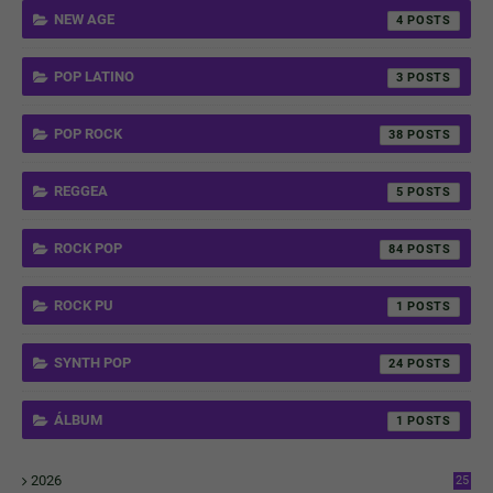
NEW AGE
4
POP LATINO
3
POP ROCK
38
REGGEA
5
ROCK POP
84
ROCK PU
1
SYNTH POP
24
ÁLBUM
1
2026
25