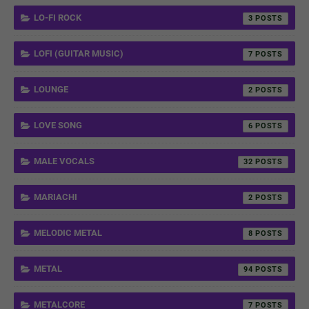
LO-FI ROCK
3
LOFI (GUITAR MUSIC)
7
LOUNGE
2
LOVE SONG
6
MALE VOCALS
32
MARIACHI
2
MELODIC METAL
8
METAL
94
METALCORE
7