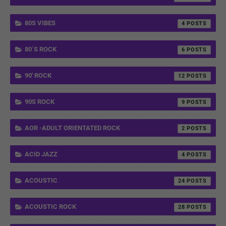
80S VIBES
4
80´S ROCK
6
90' ROCK
12
90S ROCK
9
AOR -ADULT ORIENTATED ROCK
2
ACID JAZZ
4
ACOUSTIC
24
ACOUSTIC ROCK
28