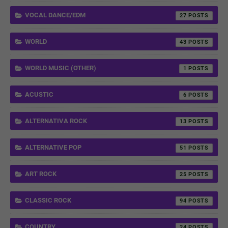
VOCAL DANCE/EDM
27
WORLD
43
WORLD MUSIC (OTHER)
1
ACUSTIC
6
ALTERNATIVA ROCK
13
ALTERNATIVE POP
51
ART ROCK
25
CLASSIC ROCK
94
COUNTRY
24