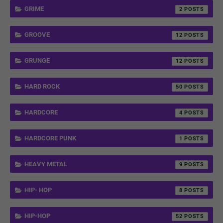
GRIME
2
GROOVE
12
GRUNGE
12
HARD ROCK
50
HARDCORE
4
HARDCORE PUNK
1
HEAVY METAL
9
HIP- HOP
8
HIP-HOP
52