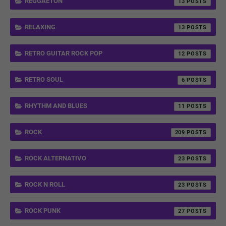
REGGAETON
13
RELAXING
13
RETRO GUITAR ROCK POP
12
RETRO SOUL
6
RHYTHM AND BLUES
11
ROCK
209
ROCK ALTERNATIVO
23
ROCK N ROLL
23
ROCK PUNK
27