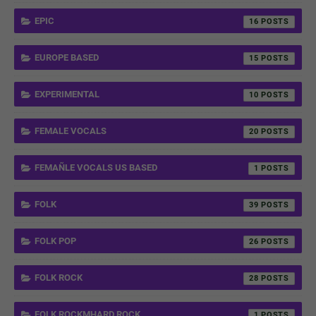
EPIC
16
EUROPE BASED
15
EXPERIMENTAL
10
FEMALE VOCALS
20
FEMAÑLE VOCALS US BASED
1
FOLK
39
FOLK POP
26
FOLK ROCK
28
FOLK ROCKMHARD ROCK
1