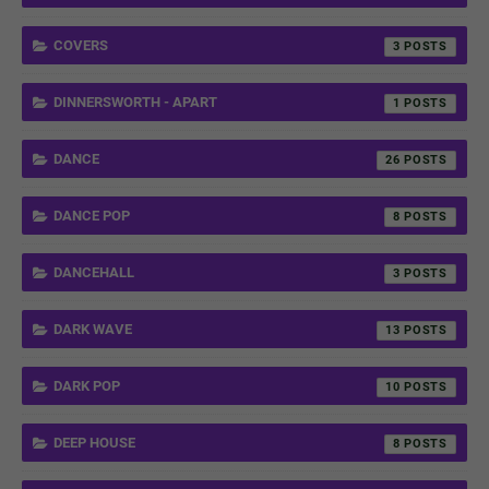
COVERS
3
DINNERSWORTH - APART
1
DANCE
26
DANCE POP
8
DANCEHALL
3
DARK WAVE
13
DARK POP
10
DEEP HOUSE
8