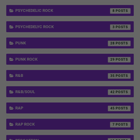
PSYCHEDELIC ROCK
8
PSYCHEDELYC ROCK
3
PUNK
28
PUNK ROCK
29
R&B
35
R&B/SOUL
42
RAP
45
RAP ROCK
7