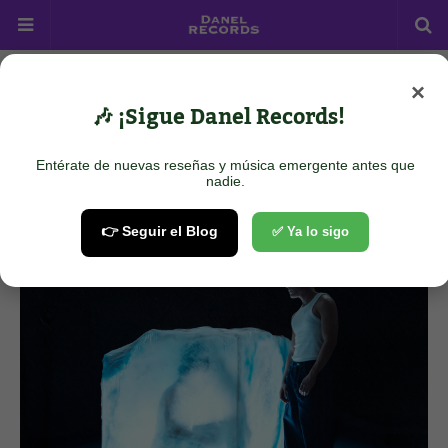
×
Home
Pop
Carlos Marco - Superficial
🎶 ¡Sigue Danel Records!
Carlos Marco - Superficial
Entérate de nuevas reseñas y música emergente antes que
March 08, 2026
nadie.
👉 Seguir el Blog
✅ Ya lo sigo