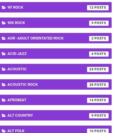
90' ROCK
12
90S ROCK
9
AOR -ADULT ORIENTATED ROCK
2
ACID JAZZ
4
ACOUSTIC
24
ACOUSTIC ROCK
28
AFROBEAT
14
ALT COUNTRY
9
ALT FOLK
10