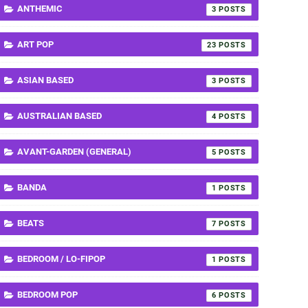
ANTHEMIC
3
ART POP
23
ASIAN BASED
3
AUSTRALIAN BASED
4
AVANT-GARDEN (GENERAL)
5
BANDA
1
BEATS
7
BEDROOM / LO-FIPOP
1
BEDROOM POP
6