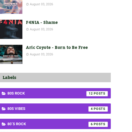
August 03, 2026
F4NIA - Shame
August 03, 2026
Aric Coyote - Born to Be Free
August 03, 2026
Labels
80S ROCK
12
80S VIBES
4
80´S ROCK
6