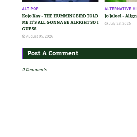
ALT POP
ALTERNATIVE H
Kojo Kay - THE HUMMINGBIRD TOLD
Jo Jaleel - Ali
ME IT'S ALL GONNA BE ALRIGHT SO I
July 23, 2026
GUESS
August 05, 2026
Post A Comment
0 Comments