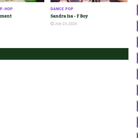
IP-HOP
DANCE POP
gnment
Sandra Isa - F Boy
July 23, 2026