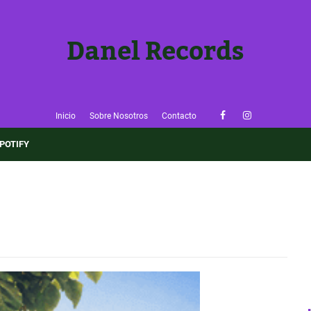
Danel Records
Inicio
Sobre Nosotros
Contacto
×
POTIFY
🎶 ¡Sigue Danel Records!
Entérate de nuevas reseñas y música emergente antes que
nadie.
👉 Seguir el Blog
✅ Ya lo sigo