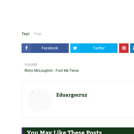
Tags:
Trap
Facebook
Twitter
OLDER
Richy McLoughlin - Fool Me Twice
Eduargocruz
You May Like These Posts