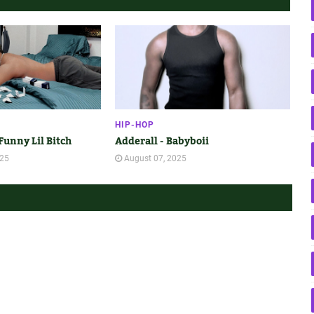
HIP-HOP
Funny Lil Bitch
Adderall - Babyboii
025
August 07, 2025