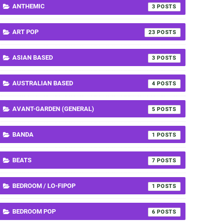
ANTHEMIC
3
ART POP
23
ASIAN BASED
3
AUSTRALIAN BASED
4
AVANT-GARDEN (GENERAL)
5
BANDA
1
BEATS
7
BEDROOM / LO-FIPOP
1
BEDROOM POP
6