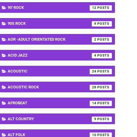
90' ROCK
12
90S ROCK
9
AOR -ADULT ORIENTATED ROCK
2
ACID JAZZ
4
ACOUSTIC
24
ACOUSTIC ROCK
28
AFROBEAT
14
ALT COUNTRY
9
ALT FOLK
10