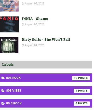
August 03, 2026
F4NIA - Shame
August 03, 2026
Dirty Suits - She Won't Fall
August 04, 2026
Labels
80S ROCK
12
80S VIBES
4
80´S ROCK
6