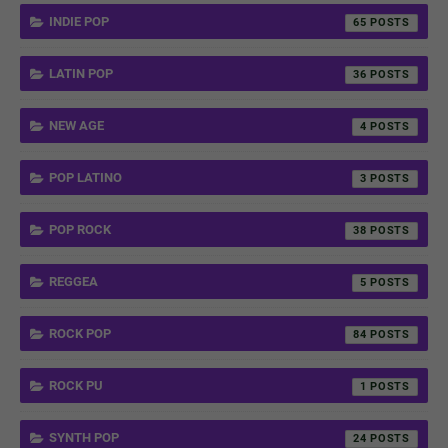
INDIE POP
65
LATIN POP
36
NEW AGE
4
POP LATINO
3
POP ROCK
38
REGGEA
5
ROCK POP
84
ROCK PU
1
SYNTH POP
24