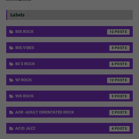
Labels
80S ROCK
12
80S VIBES
4
80´S ROCK
6
90' ROCK
12
90S ROCK
9
AOR -ADULT ORIENTATED ROCK
2
ACID JAZZ
4