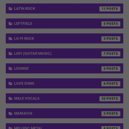
LATIN ROCK
11
LEFTFIELD
5
LO-FI ROCK
3
LOFI (GUITAR MUSIC)
7
LOUNGE
2
LOVE SONG
6
MALE VOCALS
32
MARIACHI
2
MELODIC METAL
8