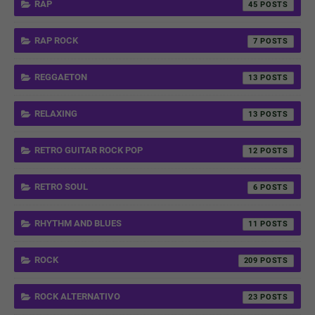
RAP
45
RAP ROCK
7
REGGAETON
13
RELAXING
13
RETRO GUITAR ROCK POP
12
RETRO SOUL
6
RHYTHM AND BLUES
11
ROCK
209
ROCK ALTERNATIVO
23