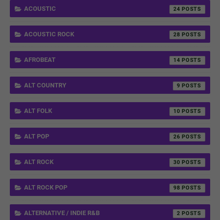
ACOUSTIC
24
ACOUSTIC ROCK
28
AFROBEAT
14
ALT COUNTRY
9
ALT FOLK
10
ALT POP
26
ALT ROCK
30
ALT ROCK POP
98
ALTERNATIVE / INDIE R&B
2