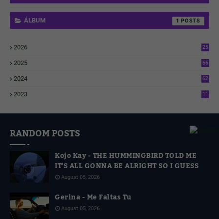
ÁLBUM
1
2026
25
1
2025
66
6
2024
62
3
2023
11
4
RANDOM POSTS
Kojo Kay - THE HUMMINGBIRD TOLD ME
IT'S ALL GONNA BE ALRIGHT SO I GUESS
August 05, 2026
Gerina - Me Faltas Tu
August 05, 2026