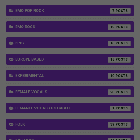
EMO POP ROCK
7
EMO ROCK
10
EPIC
16
EUROPE BASED
15
EXPERIMENTAL
10
FEMALE VOCALS
20
FEMAÑLE VOCALS US BASED
1
FOLK
39