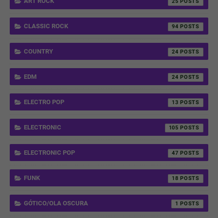
ART ROCK
25
CLASSIC ROCK
94
COUNTRY
24
EDM
24
ELECTRO POP
13
ELECTRONIC
105
ELECTRONIC POP
47
FUNK
18
GÓTICO/OLA OSCURA
1