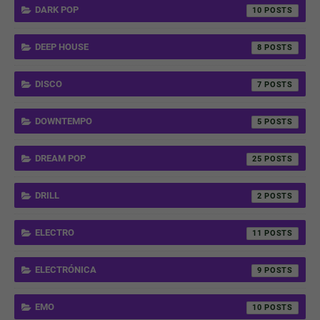
DARK POP
10
DEEP HOUSE
8
DISCO
7
DOWNTEMPO
5
DREAM POP
25
DRILL
2
ELECTRO
11
ELECTRÓNICA
9
EMO
10