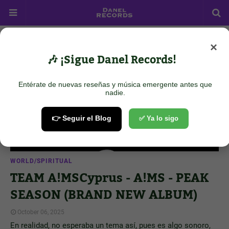
×
Showing posts from October 6, 2025
Show all
🎶 ¡Sigue Danel Records!
Entérate de nuevas reseñas y música emergente antes que
nadie.
👉 Seguir el Blog
✅ Ya lo sigo
WORLD/SPIRITUAL
TEAM A!MSCyprus - A!MS - PEAK
SEASON (BRAND NEW ALBUM)
October 06, 2025
En realidad, no esperaba un tema así, pues es algo sonoro,