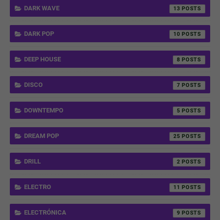
DARK WAVE
13
DARK POP
10
DEEP HOUSE
8
DISCO
7
DOWNTEMPO
5
DREAM POP
25
DRILL
2
ELECTRO
11
ELECTRÓNICA
9