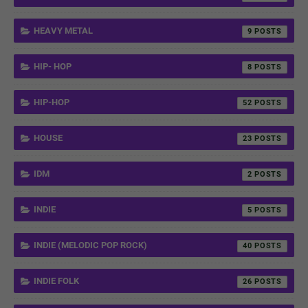
HEAVY METAL
9
HIP- HOP
8
HIP-HOP
52
HOUSE
23
IDM
2
INDIE
5
INDIE (MELODIC POP ROCK)
40
INDIE FOLK
26