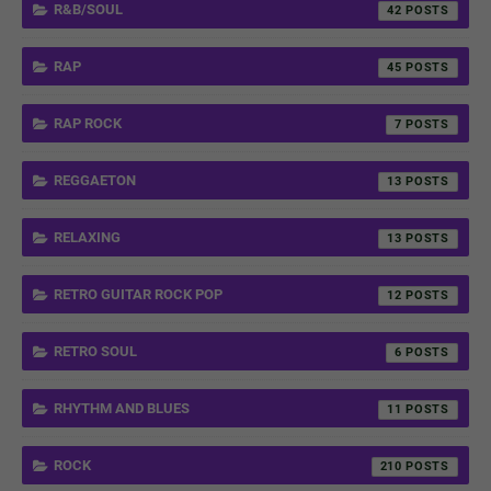
R&B/SOUL
42
RAP
45
RAP ROCK
7
REGGAETON
13
RELAXING
13
RETRO GUITAR ROCK POP
12
RETRO SOUL
6
RHYTHM AND BLUES
11
ROCK
210