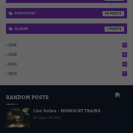
SYNTH POP
24
ÁLBUM
1
2026
25
2
2025
66
6
2024
62
3
2023
11
4
RANDOM POSTS
Lior Golan - MIDNIGHT TRAINS
August 08, 2026