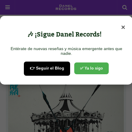
×
Home
Rock
Serena - Ruínas
🎶 ¡Sigue Danel Records!
Serena - Ruínas
Entérate de nuevas reseñas y música emergente antes que
June 15, 2026
nadie.
👉 Seguir el Blog
✅ Ya lo sigo