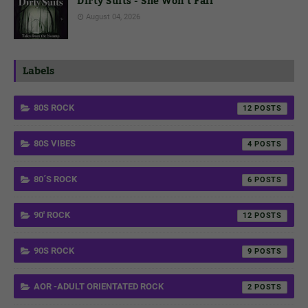
Dirty Suits - She Won't Fall
August 04, 2026
Labels
80S ROCK
12
80S VIBES
4
80´S ROCK
6
90' ROCK
12
90S ROCK
9
AOR -ADULT ORIENTATED ROCK
2