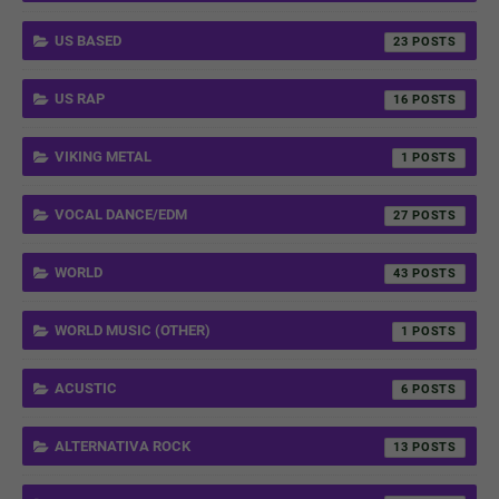
US BASED
23
US RAP
16
VIKING METAL
1
VOCAL DANCE/EDM
27
WORLD
43
WORLD MUSIC (OTHER)
1
ACUSTIC
6
ALTERNATIVA ROCK
13