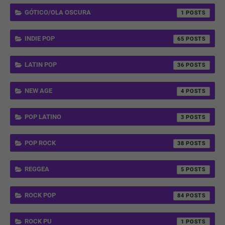
GÓTICO/OLA OSCURA
1
INDIE POP
65
LATIN POP
36
NEW AGE
4
POP LATINO
3
POP ROCK
38
REGGEA
5
ROCK POP
84
ROCK PU
1