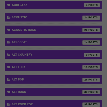
ACID JAZZ
4
ACOUSTIC
24
ACOUSTIC ROCK
28
AFROBEAT
14
ALT COUNTRY
9
ALT FOLK
10
ALT POP
26
ALT ROCK
30
ALT ROCK POP
98