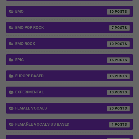
EMO
10
EMO POP ROCK
7
EMO ROCK
10
EPIC
16
EUROPE BASED
15
EXPERIMENTAL
10
FEMALE VOCALS
20
FEMAÑLE VOCALS US BASED
1