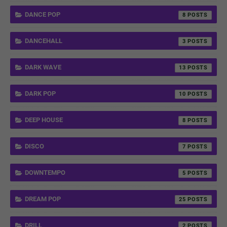
DANCE POP
8
DANCEHALL
3
DARK WAVE
13
DARK POP
10
DEEP HOUSE
8
DISCO
7
DOWNTEMPO
5
DREAM POP
25
DRILL
2