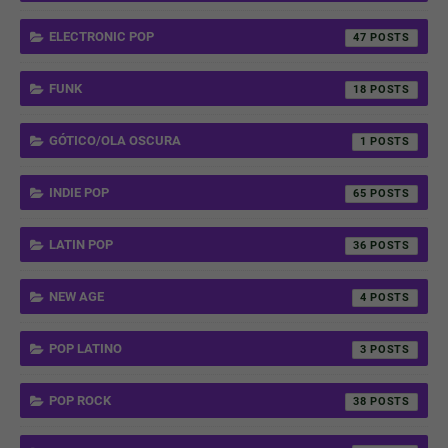
ELECTRONIC POP
47
FUNK
18
GÓTICO/OLA OSCURA
1
INDIE POP
65
LATIN POP
36
NEW AGE
4
POP LATINO
3
POP ROCK
38