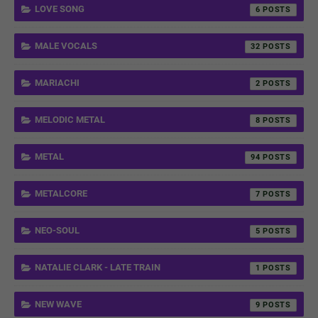
LOVE SONG
6
MALE VOCALS
32
MARIACHI
2
MELODIC METAL
8
METAL
94
METALCORE
7
NEO-SOUL
5
NATALIE CLARK - LATE TRAIN
1
NEW WAVE
9