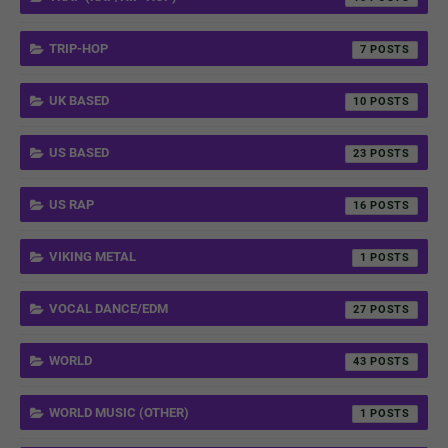
TRIP-HOP
7
UK BASED
10
US BASED
23
US RAP
16
VIKING METAL
1
VOCAL DANCE/EDM
27
WORLD
43
WORLD MUSIC (OTHER)
1