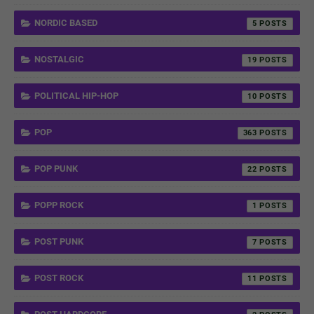
NORDIC BASED
5
NOSTALGIC
19
POLITICAL HIP-HOP
10
POP
363
POP PUNK
22
POPP ROCK
1
POST PUNK
7
POST ROCK
11