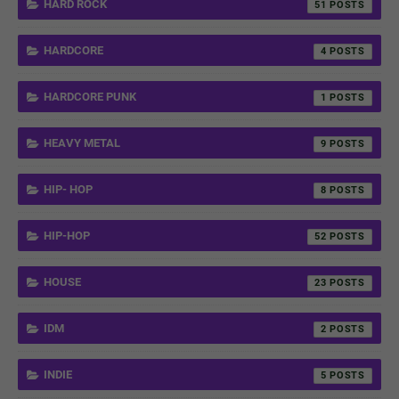
HARD ROCK
51
HARDCORE
4
HARDCORE PUNK
1
HEAVY METAL
9
HIP- HOP
8
HIP-HOP
52
HOUSE
23
IDM
2
INDIE
5