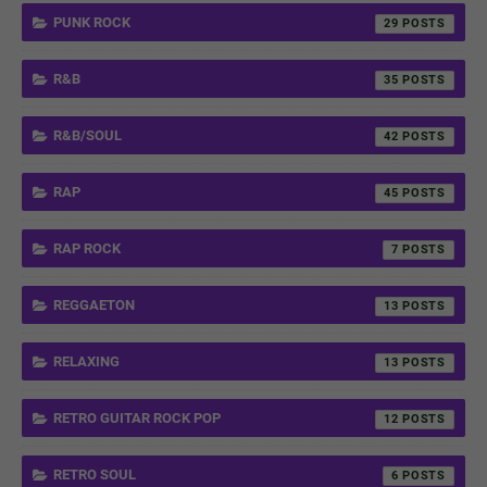
PUNK ROCK
29
R&B
35
R&B/SOUL
42
RAP
45
RAP ROCK
7
REGGAETON
13
RELAXING
13
RETRO GUITAR ROCK POP
12
RETRO SOUL
6