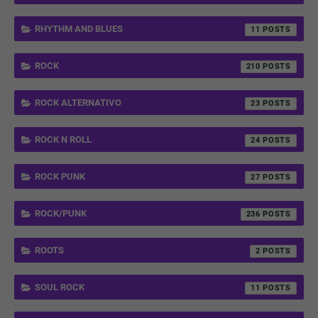
RHYTHM AND BLUES
11
ROCK
210
ROCK ALTERNATIVO
23
ROCK N ROLL
24
ROCK PUNK
27
ROCK/PUNK
236
ROOTS
2
SOUL ROCK
11