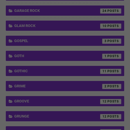
GARAGE ROCK
24
GLAM ROCK
10
GOSPEL
3
GOTH
1
GOTHIC
11
GRIME
2
GROOVE
12
GRUNGE
12