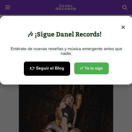
×
Home
rock pop
JANET DEVLIN - Emotional Rodeo
🎶 ¡Sigue Danel Records!
JANET DEVLIN - Emotional
Rodeo
Entérate de nuevas reseñas y música emergente antes que
nadie.
July 03, 2024
👉 Seguir el Blog
✅ Ya lo sigo