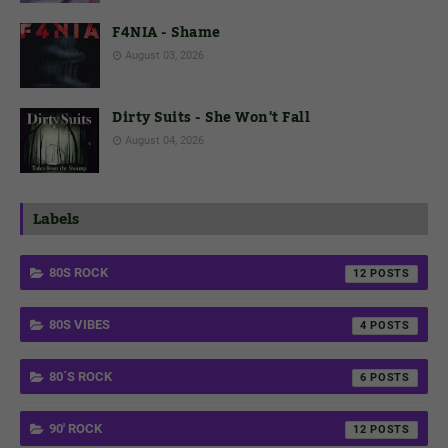
F4NIA - Shame
August 03, 2026
Dirty Suits - She Won't Fall
August 04, 2026
Labels
80S ROCK
12
80S VIBES
4
80´S ROCK
6
90' ROCK
12